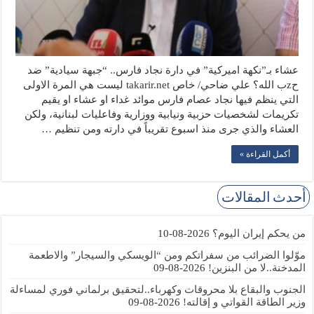
عشاء بـ”نكهة اميركية” في دارة نجاد فارس.. “جبهة سيادية” ضد
حzب الله؟ علي ضاحي/ خاص takarir.net ليست هي المرة الاولى
التي ينظم فيها نجاد عصام فارس موائد غداء او عشاء او يقيم
تكريمات لشخصيات حزبية ونيابية ووزارية وفاعليات لبنانية، ولكن
العشاء والذي جرى منذ اسبوع تقريباً في دارته ومن تنظيم …
أكمل القراءة »
أحدث المقالات
من يحكم إيران اليوم؟
2026-08-10
موّلوا الضرائب من سفراتكم ومن “الويسكي والسيجار” والاطعمة
المدخنة..لا من البنزين!
2026-08-09
الجنوب والبقاع بلا محروقات وكهرباء..لتحقيق برلماني فوري لمساءلة
وزير الطاقة القواتي و إقالته!
2026-08-09