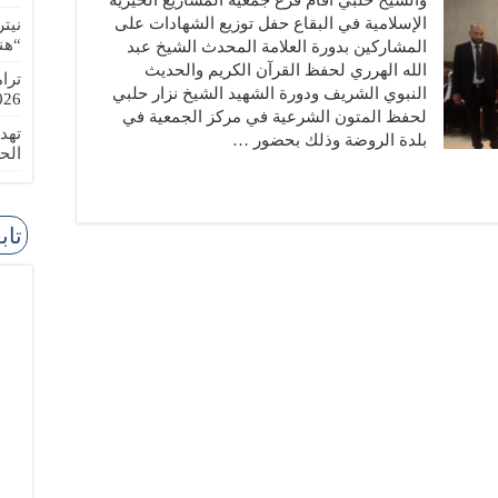
والشيخ حلبي أقام فرع جمعية المشاريع الخيرية
الإسلامية في البقاع حفل توزيع الشهادات على
نيت
“هن
المشاركين بدورة العلامة المحدث الشيخ عبد
الله الهرري لحفظ القرآن الكريم والحديث
ترا
النبوي الشريف ودورة الشهيد الشيخ نزار حلبي
-08-02
لحفظ المتون الشرعية في مركز الجمعية في
تهد
بلدة الروضة وذلك بحضور …
الح
تاب