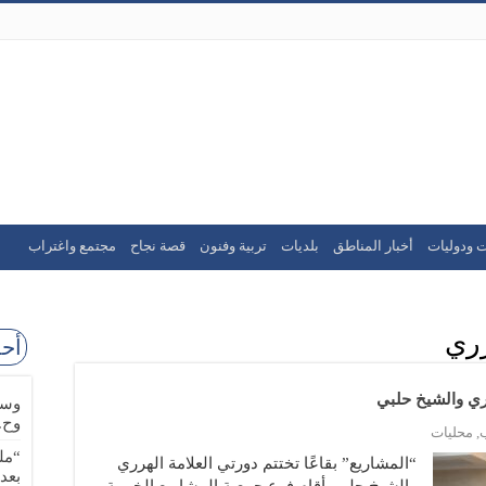
ت ودوليات
أخبار المناطق
بلديات
تربية وفنون
قصة نجاح
مجتمع واغتراب
رري
أحد
رري والشيخ حلبي
وسا
وح.
,
محليات
“مل
“المشاريع” بقاعًا تختتم دورتي العلامة الهرري
بعد