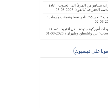
رات نتيناهو من المرفأ الى الجنوب..إعادة
دسة الجغرافيا”بالقوة!
2026-08-03
مب “الخبيث”: تاجر نفط وعملات وأزمات!
2026
يدات أميركية جديدة…هل اقتربت “ساعة
ساب” بين واشنطن وطهران؟
2026-08-01
عونا على فيسبوك