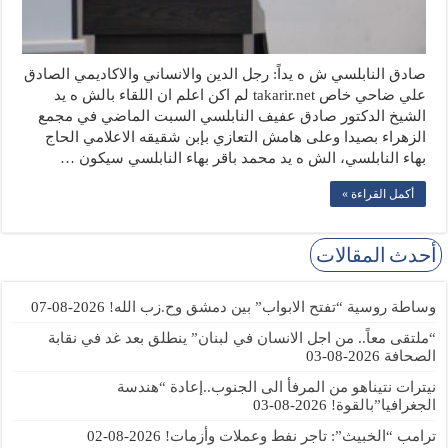
صادق النابلسي ش ه يداً: رجل الدين والانساني والاكاديمي الصادق
علي ضاحي خاص takarir.net لم اكن اعلم ان اللقاء بالش ه يد
الشيخ الدكتور صادق عفيف النابلسي السبت الماضي في مجمع
الزهراء بصيدا وعلى هامش التعازي بإبن شقيقه الاعلامي الحاج
بهاء النابلسي، الش ه يد محمد باقر بهاء النابلسي سيكون …
أكمل القراءة »
أحدث المقالات
وساطة روسية “تفتح الابواب” بين دمشق وح.زب الله!
2026-08-07
“ملتقى معاً.. من اجل الانسان في لبنان” ينطلق بعد غد في نقابة
الصحافة
2026-08-03
نيترات نتيناهو من المرفأ الى الجنوب..إعادة “هندسة
الجغرافيا”بالقوة!
2026-08-03
ترامب “الخبيث”: تاجر نفط وعملات وأزمات!
2026-08-02