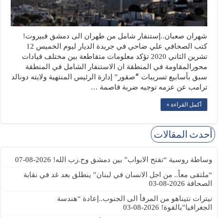
شهران صعبان..إستنفار شامل من طهران الى دمشق فبيروت!
كتب الصحافي علي ضاحي في جريدة الديار ليوم الخميس 12
تشرين الثاني 2020 تؤكد معلومات متقاطعة بين مختلف قيادات
محورالمقاومة في المنطقة ان الاستنفار الشامل في المنطقة
سبق بأسابيع تسريبات “ًصقور” إدارة الرئيس المنتهية ولايته دونالد
ترامب عن عزمه توجيه ضربة قاصمة …
أكمل القراءة »
أحدث المقالات
وساطة روسية “تفتح الابواب” بين دمشق وح.زب الله!
2026-08-07
“ملتقى معاً.. من اجل الانسان في لبنان” ينطلق بعد غد في نقابة
الصحافة
2026-08-03
نيترات نتيناهو من المرفأ الى الجنوب..إعادة “هندسة
الجغرافيا”بالقوة!
2026-08-03