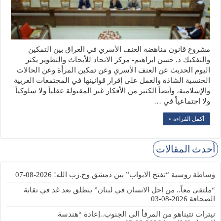
مشروع قانون مناهضة العنف الأسري في العراق بين التمكين
والتفكيك د. حسن ابراهيم- مركز الاتحاد للأبحاث والتطوير يكثر
اليوم الحديث عن العنف الأسري وعن تمكين المرأة وعن الحالات
الجنسية الشاذة والعمل على إقرار قوانينها في المجتمعات العربية
والإسلامية، وأيضاً الكثير من الأفكار غير المقبولة عقلياً ولا سلوكياً
ولا اجتماعياً في …
أكمل القراءة »
أحدث المقالات
وساطة روسية “تفتح الابواب” بين دمشق وح.زب الله!
2026-08-07
“ملتقى معاً.. من اجل الانسان في لبنان” ينطلق بعد غد في نقابة
الصحافة
2026-08-03
نيترات نتيناهو من المرفأ الى الجنوب..إعادة “هندسة