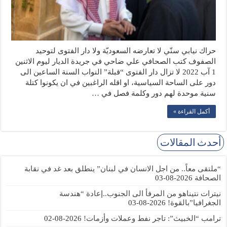
حراك نيابي سنّي لا تعارضه السعوديّة ولا دار الفتوى لتوحيد
الصفوف كتب الصحافي علي ضاحي في جريدة الديار ليوم الاثنين
1 آب 2022 لا تزال دار الفتوى “قبلة” النواب السنة الساعين الى
دور على الساحة السياسية، او اقله الراغبين في ان يكونوا كتلة
سنية موحدة لهم دور وكلمة فصل في …
أكمل القراءة »
أحدث المقالات
“ملتقى معاً.. من اجل الانسان في لبنان” ينطلق بعد غد في نقابة
الصحافة
2026-08-03
نيترات نتيناهو من المرفأ الى الجنوب..إعادة “هندسة
الجغرافيا”بالقوة!
2026-08-03
ترامب “الخبيث”: تاجر نفط وعملات وأزمات!
2026-08-02