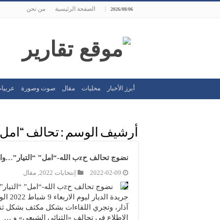
الصفحة الرئيسية
من نحن
2026/08/06
أبرز الأخبار
محليات
مقال
صوت وصورة
عربيا
أرشيف الوسم :
تحالف “امل”
نضوج تحالف حzب الله-“امل” “التيار”…وارتياح انتخابي وميداني
2022-02-09
إنتخابات 2022
,
مقال
نضوج تحالف حzب الله-“ام
آذار، وتجري اللقاءات بشكل مكثف بشكل ثن
الاطلاع في تحالف «الثنائي الشيعي» و …