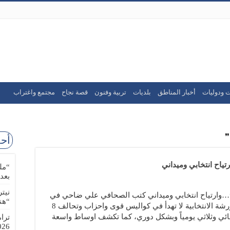
ت ودوليات
أخبار المناطق
بلديات
تربية وفنون
قصة نجاح
مجتمع واغتراب
أحد
“مل
بعد
نيت
ل” “التيار”…وارتياح انتخابي وميداني كتب الصحافي علي ضاحي في
“هن
جريدة الديار ليوم الاربعاء 9 شباط 2022 الورشة الانتخابية لا تهدأ في كواليس قوى واحزاب وتحالف 8
ائي وثلاثي يومياً وبشكل دوري، كما تكشف اوساط واسعة
ترا
-08-02