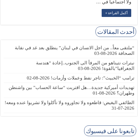
ولا اجتماعياً في …
أكمل القراءة »
أحدث المقالات
“ملتقى معاً.. من اجل الانسان في لبنان” ينطلق بعد غد في نقابة
الصحافة
2026-08-03
نيترات نتيناهو من المرفأ الى الجنوب..إعادة “هندسة
الجغرافيا”بالقوة!
2026-08-03
ترامب “الخبيث”: تاجر نفط وعملات وأزمات!
2026-08-02
تهديدات أميركية جديدة…هل اقتربت “ساعة الحساب” بين واشنطن
وطهران؟
2026-08-01
الطائفي البغيض: قاطعوه ولا تجاوروه ولا تأكلوا ولا تشربوا عنده ومعه!
2026-07-31
تابعونا على فيسبوك