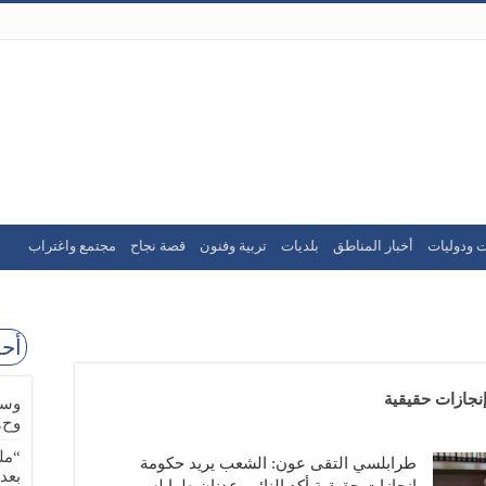
ت ودوليات
أخبار المناطق
بلديات
تربية وفنون
قصة نجاح
مجتمع واغتراب
أحد
نجازات حقيقية
وسا
وح.
“مل
طرابلسي التقى عون: الشعب يريد حكومة
بعد