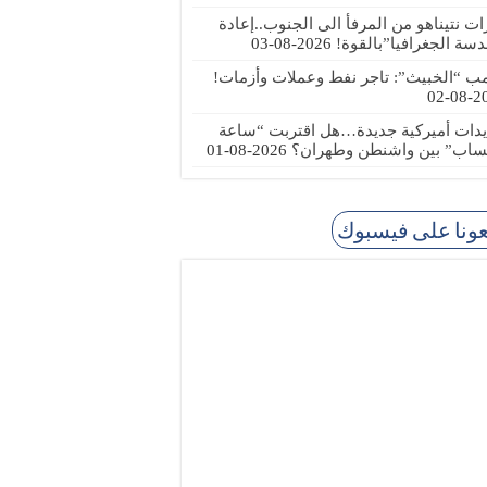
رات نتيناهو من المرفأ الى الجنوب..إعادة
دسة الجغرافيا”بالقوة!
2026-08-03
مب “الخبيث”: تاجر نفط وعملات وأزمات!
2026
يدات أميركية جديدة…هل اقتربت “ساعة
ساب” بين واشنطن وطهران؟
2026-08-01
عونا على فيسبوك