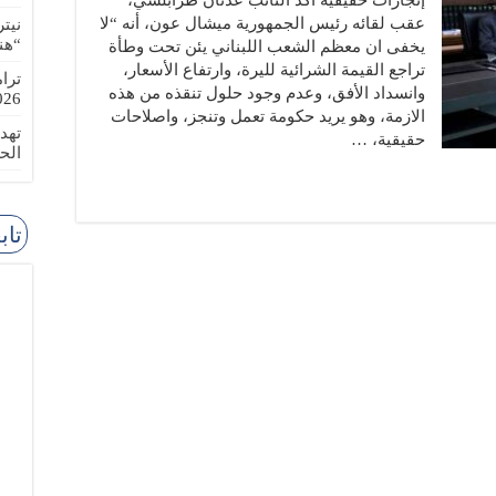
إنجازات حقيقية أكد النائب ​عدنان طرابلسي​،
عقب لقائه ​رئيس الجمهورية​ ​ميشال عون​، أنه “لا
نيت
“هن
يخفى ان معظم الشعب ال​لبنان​ي يئن تحت وطأة
تراجع القيمة الشرائية لليرة، وارتفاع الأسعار،
ترا
وانسداد الأفق، وعدم وجود حلول تنقذه من هذه
-08-02
الازمة، وهو يريد حكومة تعمل وتنجز، واصلاحات
تهد
حقيقية، …
الح
تاب