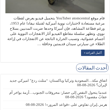
قام موقع YouTuber atomcentral بتحميل فيديو يعرض لقطات
مرعبة مستعادة لاختبارات نووية أميركية لقنبلة نيفادا عام 1953،
ورغم فظاعة المشاهد، فإن أميركا وحدها ضربت المدنيين بسلاح
نووي. وتظهر سلسلة مقاطع الفيديو آثار الانفجارات النووية على
أجسام عشوائية، وتسبب الحرارة الناتجة عن الانفجارات في إزاحة
الطلاء عن سيارتي سيدان قديمتين وحافلة …
أكمل القراءة »
أحدث المقالات
اتفاق مكة…السعودية وتركيا وباكستان: “مثلث ردع” اميركي جديد
لإيران؟
2026-08-08
عندما يتحول النقص إلى حصار: محروقات الجنوب…أزمة بواخر أم
عقابٌ مقصود؟
2026-08-08
هرمز..إيران تفاوض على «قواعد المرور»!
2026-08-08