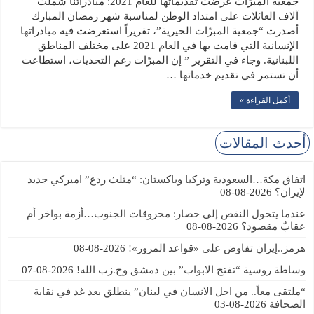
جمعية المبرّات عرضت تقديماتها للعام 2021: مبادراتنا شملت
آلاف العائلات على امتداد الوطن لمناسبة شهر رمضان المبارك
أصدرت “جمعية المبرّات الخيرية”، تقريراً استعرضت فيه مبادراتها
الإنسانية التي قامت بها في العام 2021 على مختلف المناطق
اللبنانية. وجاء في التقرير ” إن المبرّات رغم التحديات، استطاعت
أن تستمر في تقديم خدماتها …
أكمل القراءة »
أحدث المقالات
اتفاق مكة…السعودية وتركيا وباكستان: “مثلث ردع” اميركي جديد
لإيران؟
2026-08-08
عندما يتحول النقص إلى حصار: محروقات الجنوب…أزمة بواخر أم
عقابٌ مقصود؟
2026-08-08
هرمز..إيران تفاوض على «قواعد المرور»!
2026-08-08
وساطة روسية “تفتح الابواب” بين دمشق وح.زب الله!
2026-08-07
“ملتقى معاً.. من اجل الانسان في لبنان” ينطلق بعد غد في نقابة
الصحافة
2026-08-03