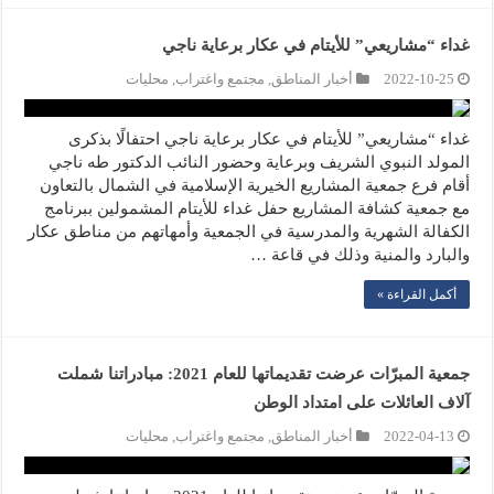
غداء “مشاريعي” للأيتام في عكار برعاية ناجي
2022-10-25
أخبار المناطق
,
مجتمع واغتراب
,
محليات
غداء “مشاريعي” للأيتام في عكار برعاية ناجي احتفالًا بذكرى
المولد النبوي الشريف وبرعاية وحضور النائب الدكتور طه ناجي
أقام فرع جمعية المشاريع الخيرية الإسلامية في الشمال بالتعاون
مع جمعية كشافة المشاريع حفل غداء للأيتام المشمولين ببرنامج
الكفالة الشهرية والمدرسية في الجمعية وأمهاتهم من مناطق عكار
والبارد والمنية وذلك في قاعة …
أكمل القراءة »
جمعية المبرّات عرضت تقديماتها للعام 2021: مبادراتنا شملت
آلاف العائلات على امتداد الوطن
2022-04-13
أخبار المناطق
,
مجتمع واغتراب
,
محليات