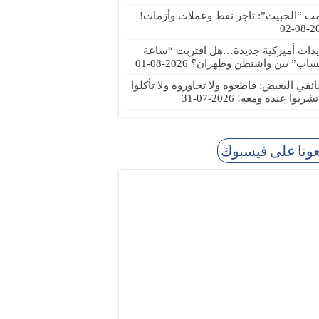
مب “الخبيث”: تاجر نفط وعملات وأزمات!
2026
يدات أميركية جديدة…هل اقتربت “ساعة
ساب” بين واشنطن وطهران؟
2026-08-01
ئفي البغيض: قاطعوه ولا تجاوروه ولا تأكلوا
 تشربوا عنده ومعه!
2026-07-31
عونا على فيسبوك