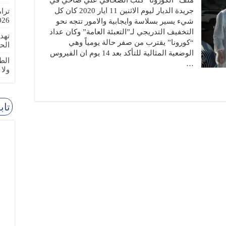
ملف “الكورونا” كتب الصحافي علي ضاحي في
جريدة الديار ليوم الاثنين 11 ايار 2020 كان كل
ترا
-08-02
شيء يسير بسلاسة وايجابية والامور تتجه نحو
التخفيف التدريجي لـ”التعبئة العامة” وكان عداد
تهد
“كورونا” يقترب من صفر حالة يومياً وهي
الح
الوضعية المثالية للتأكد بعد 14 يوم ان الفيروس
الطا
…
ولا
تاب