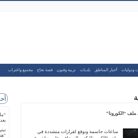
ت ودوليات
أخبار المناطق
بلديات
تربية وفنون
قصة نجاح
مجتمع واغتراب
ة
أحد
ملف “الكورونا”
“مل
بعد
نيت
ساعات حاسمة وتوقع لقرارات متشددة في
“هن