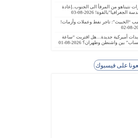
رات نتيناهو من المرفأ الى الجنوب..إعادة
دسة الجغرافيا”بالقوة!
2026-08-03
مب “الخبيث”: تاجر نفط وعملات وأزمات!
2026
يدات أميركية جديدة…هل اقتربت “ساعة
ساب” بين واشنطن وطهران؟
2026-08-01
عونا على فيسبوك