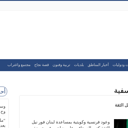
ت ودوليات
أخبار المناطق
بلديات
تربية وفنون
قصة نجاح
مجتمع واغتراب
سفية
أحد
ل الثقة
وسا
وح.
“مل
وعود فرنسية وكويتية بمساعدة لبنان فور نيل
بعد