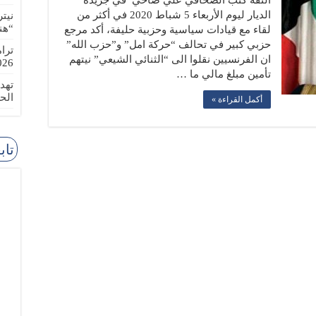
الثقة كتب الصحافي علي ضاحي في جريدة
الديار ليوم الأربعاء 5 شباط 2020 في أكثر من
نيت
“هن
لقاء مع قيادات سياسية وحزبية حليفة، أكد مرجع
حزبي كبير في تحالف “حركة امل” و”حزب الله”
ترا
ان الفرنسيين نقلوا الى “الثنائي الشيعي” نيتهم
-08-02
تأمين مبلغ مالي ما …
تهد
الح
أكمل القراءة »
تاب