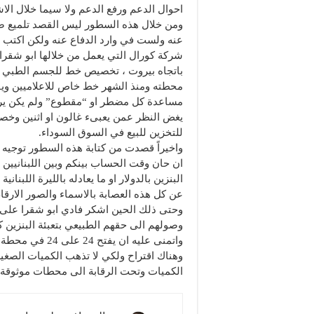
احوال الدعم ورفع الدعم ولا سيما خلال الا
ومن خلال هذه السطور ليس القصد تلميع صور
عنه ولست في وارد الدفاع عنه ولكن اكتب ل
شركة كورال التي يعمل من خلالها ابو شقرا
باتجاه بيروت ، تخصيص خط للجسم الطبي
محطته ومنذ الشهر خط خاص للاعلاميين ويق
مساعدة كل مضطر او “مقطوع” ولم يكن يرد
يغض النظر عمن يعبىء غالون او اثنين وخصو
للتخزين للبيع في السوق السوداء.
واخيراً قصدت من كتابة هذه السطور توجيه
ان حان وقت الحساب بينكم وبين اللبنانيين
البنزين بالدولار او ما يعادله بالليرة الل
عن كل هذه العصابة بالاسماء والصور الارقام
وحتى ذلك الحين اشكر فادي ابو شقرا على 
وصولهم الى حقهم الطبيعي بتعبئة البنزين 
واتمنى عليه ان يفتح 24 على 24 في محطة الجية للتخفيف عن الناس من الان وحتى رفع الدعم .
وهناك اقتراح ولكي لا تذهب الكميات الصغير
الكميات وتحت الرقابة الى محطات موثوقة وت