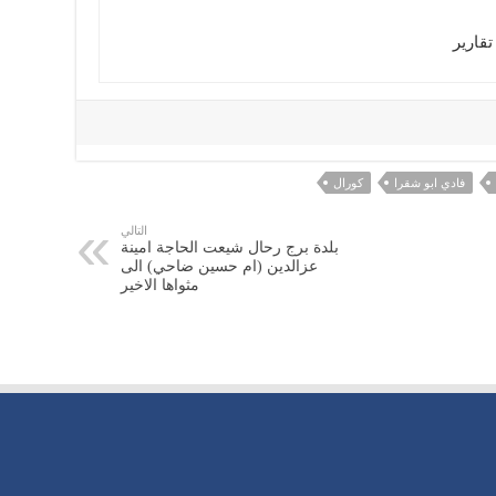
قارير
فادي ابو شقرا
كورال
التالي
بلدة برج رحال شيعت الحاجة امينة
عزالدين (ام حسين ضاحي) الى
مثواها الاخير