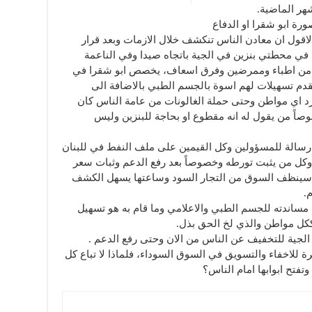
شهر الماضية.
ة ابو شقرا او الدفاع
اقول ان معادن الناس تنكشف خلال الازمات وبعد قرار
 في محطتي بنزين في الجية باتجاه صيدا وفي الناعمة
 من اطباء وممرضين وفرق اسعاف، يخصص ابو شقرا في
دم تسهيلات لهم اسوة بالجسم الطبي بالاضافة الى
 اي مواطن وحتى حملة الغالونات من عامة الناس كان
صاً من يقول له انه مقطوع او بحاجة للبنزين وليس
 رسالة للمسؤولين وكل القيمين على ملف النفط في للبنان
 وكل من يثبت تورطه وخصوصاً بعد رفع الدعم وثبات سعر
بنانية سينظف السوق من التجار السود وساعتها يسهل الكشف
.
مساندته للجسم الطبي والاعلامي وما قام به هو تسهيل
ككل مواطن والذي لخ الحق بذل.
ة للاخفاء والتسويق في السوق السوداء، فلماذا لا تباع كل
فتح ابوابها امام الناس؟