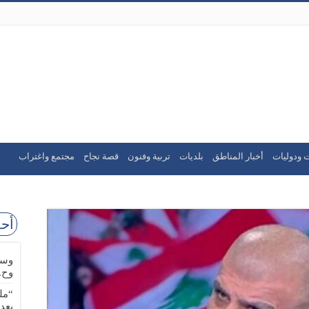
 ودوليات
أخبار المناطق
بلديات
تربية وفنون
قصة نجاح
مجتمع واغتراب
أحد
وسا
وح.
“مل
بعد