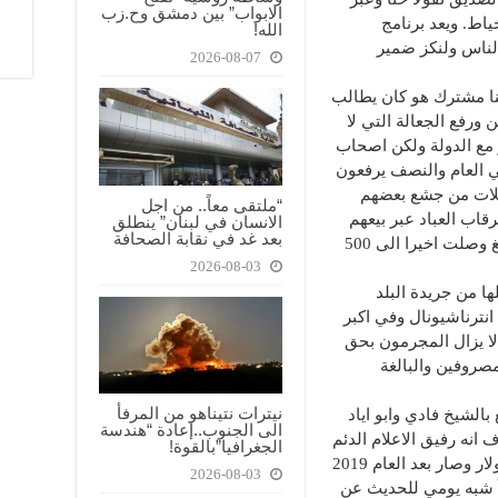
الابواب” بين دمشق وح.زب
ياط. ويعد برنامج
الله!
لناس ولنكز ضمير
2026-08-07
منا مشترك هو كان يطالب
رفع الجعالة التي لا
ر مع الدولة ولكن اصحاب
ي العام والنصف يرفعون
فلات من جشع بعضهم
“ملتقى معاً.. من اجل
قاب العباد عبر بيعهم
الانسان في لبنان” ينطلق
بعد غد في نقابة الصحافة
البنزين المدعوم في السوق السوداء وبمبالغ وصلت اخيرا الى 500
2026-08-03
ة صرف معيلها من جريدة البلد
نترناشيونال وفي اكبر
لا يزال المجرمون بحق
مصروفين والبالغة
نيترات نتيناهو من المرفأ
بالشيخ فادي وابو اياد
الى الجنوب..إعادة “هندسة
ف انه رفيق الاعلام الدئم
الجغرافيا”بالقوة!
وكثير الاطلالات وعلى ايام الـ1500 ليرة للدولار وصار بعد العام 2019
2026-08-03
اً شبه يومي للحديث عن