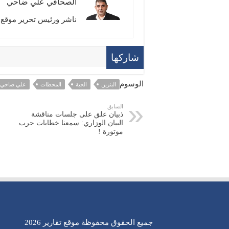
الصحافي علي ضاحي
ناشر ورئيس تحرير موقع ت
شاركها
الوسوم
البنزين
الجية
المحطات
علي ضاحي
السابق
ذبيان علق على جلسات مناقشة
البيان الوزاري: سمعنا خطابات حرب
موتورة !
جميع الحقوق محفوظة موقع تقارير 2026