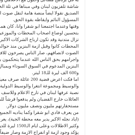
شاشة تلفزيون لبنان وفي مبناها في تلة الخ
الصديق نقولا ايضاً منصة هامة لنقل صوت ا
المسؤول النائم وايقاظه بقوة الحق.
وقتها وعندما اجتمعنا ابو شقرا وانا، كان ه
بتحسين اوضاع اصحاب المحطات والموزعين و
تزال متدنية وقد تكون ارباح الشركات الاكب
المحطات كانوا وقبل ازمة البنزين منذ حوال
الصوت لانصافهم، صار الناس يصرخون للا
واجرامهم بحق الناس الله عندما يتحكمون بر
و600 الف ليرة للـ18 ليتر.
اما فكت اعرض قضية 200 عائل
والوسيط ومجموعة انتغرا والوسيط الدولية ا
نصبة عرفها لبنان في تارخ الاعلام وللاسف 
العائلات خارج القضبان ولم يدفعوا قرشاً لل
مستحقارتهم مليون ونصف مليون دولار.
من يعرف فادي ابو شقرا وكما يناديه الجميع 
(اياد نجله الاكبر يدير معه محطة الجية)، يعر
يؤكد وجود ازمة او انفراج الازمة وصار ضيف