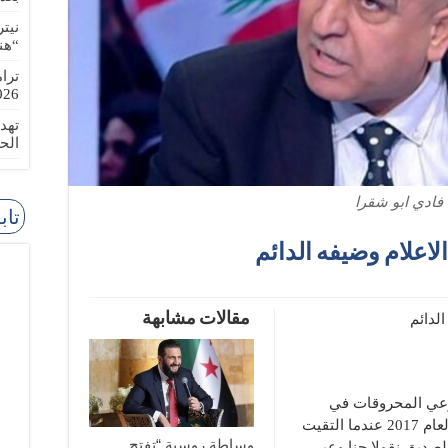
نيت
“هن
ترا
-08-02
تهد
الح
فادي ابو شقرا
تاب
لاعلام وضيفه الدائم
مقالات مشابهة
لدائم
عي المحروقات في
لبنان الشيخ فادي ابو شقرا وهي تعود الى العام 2017 عندما التقيت
وساطة روسية “تفتح
صديق نقولا حنا وعبر