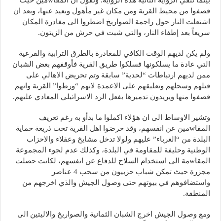
قصفوا من محيط القرية ومن مكان غير مأهول وبعيد عنها، وبعد ان
اشتعلت النار حول راجمة الصواريخ اضطروا الى مغادرة المكان
سريعاً بعد إطفاء النار، والتي شبت في حرش من الزيتون.
ولم يكن لديهم الوقت الكافي للمغادرة بالطرق الترابية والفرعية
التي عادة ما يسلكونها فسلكوا طريق القرية فأوقفهم بعض الشبان
ممن لديهم ارتباطات “لحدية” سابقة وتم تحريض الاهالي على
قتلهم وسحلهم وتعليقهم على الاعمدة لانهم “ورطوا” القرية وانهم
قصفوا منها ويريدون تدميرها بفعل الرد الاسرائيلي المعادي عليهم.
وتشير الاوساط الى ان هؤلاء اكملوا ما بدأو به رغم تعريف
المقاwمين عن انفسهم، وقد حرضوا اهل القرية تحت ذريعة حماية
البلدة من “الغرباء” عليهم ولولا تدخل مشايخ وعقلاء والاحزاب
الوطنية وحليفة للمقاومة في البلدة، وكذلك عدم لجوء المجموعة
المقاwمة الى استخدام السلاح للدفاع عن انفسهم، لكانت حصلت
مجزرة حيث تمكن شباب حزبيون من سحب 4 عناصر
واستضافوهم في بيوتهم حتى وصول الجيش والذي اخرجهم من
المنطقة.
ومع وصول الجيش اخرج الشبان الثمانية والصواريخ والاليتين الى