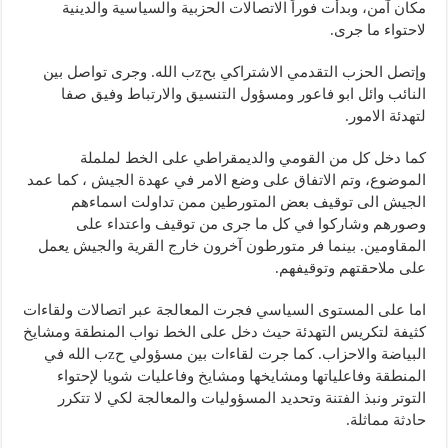
مكان آمن، وبدأت فوراً الاتصالات الحزبية والسياسية والدينية
لاحتواء ما جرى.
وإتصل الحزب التقدمي الاشتراكي بحzب الله. وجرى تواصل بين
النائب وائل ابو فاعور ومسؤول التنسيق والارتباط وفيق صفا
لتهدئة الامور.
كما دخل كل من القومي والديمقراطي على الخط لململة
الموضوع، وتم الاتفاق على وضع الامر في عهدة الجيش ، كما عمد
الجيش الى توقيف بعض المتورطين ممن تداولت اسماءهم
وصورهم وشاركوا في كل ما جرى من توقيف واعتداء على
المقاومين. بينما فر متورطون آخرون خارج القرية والجيش يعمل
على ملاحقتهم وتوقيفهم.
اما على المستوى السياسي فجرت المعالجة عبر اتصالات ولقاءات
كثيفة لتكريس التهدئة حيث دخل على الخط نواب المنطقة ومشايخ
البياضة والاحزاب. كما جرت لقاءات بين مسؤولي حzب الله في
المنطقة وفاعلياتها ومشايخها ومشايخ وفاعليات شويا لإحتواء
التوتر ونبذ الفتنة وتحديد المسؤوليات والمعالجة لكي لا تتكرر
حادثة مماثلة.