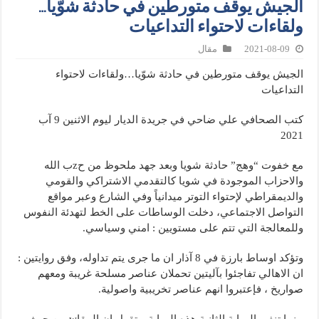
الجيش يوقف متورطين في حادثة شوّيا…
ولقاءات لاحتواء التداعيات
2021-08-09
مقال
الجيش يوقف متورطين في حادثة شوّيا…ولقاءات لاحتواء
التداعيات
كتب الصحافي علي ضاحي في جريدة الديار ليوم الاثنين 9 آب
2021
مع خفوت “وهج” حادثة شويا وبعد جهد ملحوظ من حzب الله
والاحزاب الموجودة في شويا كالتقدمي الاشتراكي والقومي
والديمقراطي لإحتواء التوتر ميدانياً وفي الشارع وعبر مواقع
التواصل الاجتماعي، دخلت الوساطات على الخط لتهدئة النفوس
وللمعالجة التي تتم على مستويين : امني وسياسي.
وتؤكد اوساط بارزة في 8 آذار ان ما جرى يتم تداوله، وفق روايتين :
ان الاهالي تفاجئوا بآليتين تحملان عناصر مسلحة غريبة ومعهم
صواريخ ، فإعتبروا انهم عناصر تخريبية واصولية.
بينما تنفي الرواية الثانية هذه الرواية. وتقول ان المقاwمين حيث