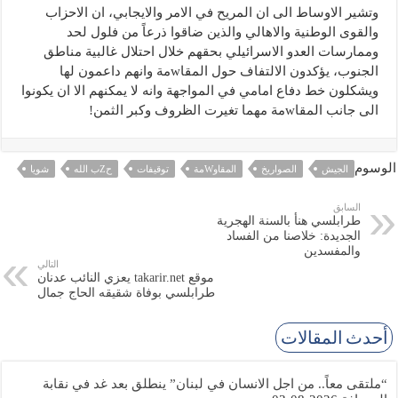
وتشير الاوساط الى ان المريح في الامر والايجابي، ان الاحزاب
والقوى الوطنية والاهالي والذين ضاقوا ذرعاً من فلول لحد
وممارسات العدو الاسرائيلي بحقهم خلال احتلال غالبية مناطق
الجنوب، يؤكدون الالتفاف حول المقاwمة وانهم داعمون لها
ويشكلون خط دفاع امامي في المواجهة وانه لا يمكنهم الا ان يكونوا
الى جانب المقاwمة مهما تغيرت الظروف وكبر الثمن!
الوسوم
الجيش
الصواريخ
المقاوWمة
توقيفات
حZب الله
شويا
السابق
طرابلسي هنأ بالسنة الهجرية
الجديدة: خلاصنا من الفساد
والمفسدين
التالي
موقع takarir.net يعزي النائب عدنان
طرابلسي بوفاة شقيقه الحاج جمال
أحدث المقالات
“ملتقى معاً.. من اجل الانسان في لبنان” ينطلق بعد غد في نقابة