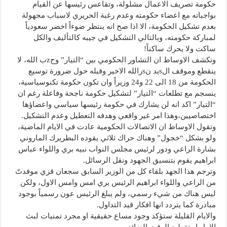
حكومة تصريف الاعمال مشلولة، وتقاعس رئيسها عن القيام
بواجباته مع اعضاء حكومته وعدم رغبة الحريري لاسباب مجهولة
بعدم تشكيل الحكومة، الا اذا صح انه ينتظر ضوءاً اخضر سعودياً
لمباركة حكومته، وبالتالي التشكيل في جيبه كالتأليف والكل
ساكت ولا يحرك ساكناً!
وتكشف الاوساط ان التشاور الحكومي بين “التيار” وحzب الله، لا
ينقطع وموقف الsيد نsرالله الاخير وقبله حول ضرورة توسيع
الحكومة من 18 الى 22 و24 وزيراً وان تكون حكومة تكنوسياسية،
ينسجم مع تطلعات “التيار” لتشكيل حكومة ناجحة وفاعلة رغم ان
“التيار” اكد انه لن يشارك في حكومة رئيسها سياسي واعضاؤها
اختصاصيين،وهذا امر غير واقعي وهدفه التعطيل وعدم التشكيل.
وتقول الاوساط ان الاتصالات الحكومية عادت في الايام الماضية،
ولو بشكل “خجول” وهناك حراك ثلاثي يقوده البطريرك الماروني
بشارة الراعي ودور لرئيس مجلس النواب نبيه بري واللواء عباس
ابراهيم يقوم بتنسيق الجهود ونقل الرسائل.
وترجم هذا الجهد بلقاء كل من الوزير السابق سجعان قزي موفدتً
من الراعي واللواء ابراهيم الرئيس بري امس وامس الاول، ولكن
ليس هناك من شيء رسمي، ولم يبلغ الرئيس عون رسمياً بوجود
مبادرة كما يتردد انها افكار قيد التداول.
والايام القليلة ستؤكد وجود مساع حقيقية او مجرد تمنيات لبث
الامل او تقطيع الوقت الضائع.