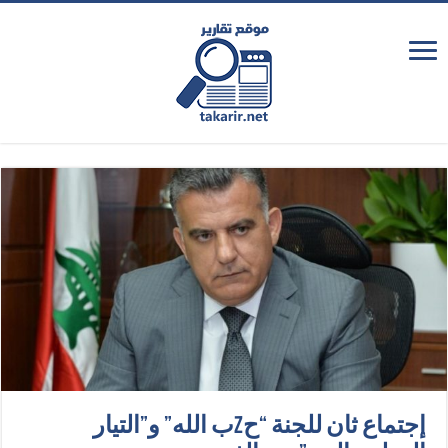
إجتماع ثان للجنة “حzب الله” و”التيار