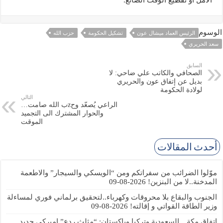
الوسوم
الرئيس العماد ميشال عون
تشكيل الحكومة
حزب الله
سعد الحريري
السابق
الصحافي والكاتب علي ضاحي: لا
بديل عن إتفاق عون والحريري
لولادة الحكومة
التالي
الراعي يُصعّد وحzب الله صامت…
والحوار المشترك الى التجميد
الموقت
أحدث المقالات
موّلوا الضرائب من سفراتكم ومن “الويسكي والسيجار” والاطعمة
المدخنة..لا من البنزين!
2026-08-09
الجنوب والبقاع بلا محروقات وكهرباء..لتحقيق برلماني فوري لمساءلة
وزير الطاقة القواتي و إقالته!
2026-08-09
اتفاق مكة…السعودية وتركيا وباكستان: “مثلث ردع” اميركي جديد