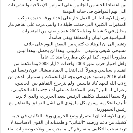
بين اعضاء اللجنة من الجانبين على القوانين الإصلاحية والتشريعات
التي تهم المواطن في حياته اليومية.
وتقول الاوساط، ان العمل جار على إعداد ورقة جديدة تواكب
المتغيرات الكثيرة التي حدثت طيلة 15 والتي مرت على تفاهم مار
مخايل في 6 شباط وطيلة 2006 عقد ونصف من المتغيرات
السياسية في لبنان والمنطقة وبقي صامداً.
وتشير الى ان الرهانات كثيرة من البعض اليوم على خلاف
مسيحي-شيعي وشيعي – ماروني، وهذا لن يحصل، وهذا ليس
مطروحاً اليوم، كما لم يكن مطروحاً منذ 15 عاماً.
ولعل اختبار حرب تموز 2006 واحداث 7 ايار 2008 وما تلاهما من
انقسام سياسي وصولاً الى انتخاب العماد ميشال عون رئيساً في
العام 2016 وصمود عون في وجه كل الحملات واستمرار الدعم من
حzب الله للعهد كانا قاسيين. ولم يتزحزح التفاهم بين الجانبين،
رغم ان لـ”التيار” بعض الملاحظات على أداء حzب الله الحكومي،
ولا سيما التمسك بتكليف الرئيس سعد الحريري، والذي لا يريد
تأليف الحكومة ويقوم بكل ما يؤدي الى فشل التوافق والتفاهم مع
رئيس الجمهورية.
وترى الاوساط ان استمرار وضع الحريري ورقة التكليف في جيبه
كشيك من دعم ورصيد “الثنائي” واطمئنانه ان القوى الاساسية لا
تريد سحب التكليف منه، رغم كل ما يجره من ويلات وصعوبات بقاء