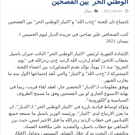
الوطني الحر” بين الفصحين
2021-04-01
مقال
إجتماع ثان للجنة “حzب الله” و”التيار الوطني الحر” بين الفصحين
كتب الصحافي علي ضاحي في جريدة الديار ليوم الخميس 1
نيسان 2021
الإشادة الفورية لرئيس “التيار الوطني الحر” النائب جبران باسيل
بخطاب الاmين العام لzزب الله الsيد حsن نsرالله في “يوم
الجريح” منذ 13 يوماً، تؤكد تقدم المشاورات بين اعضاء اللجنة
المشتركة لـ”حzب الله” و”التيار” والتي عُقد إجتماعها الاول منذ ما
يقارب الشهر.
ووفق معلومات لـ”الديار” التحضير جار، لعقد لقاء قريب، ربما في
نهاية الاسبوع الجاري او بين الفصحين وفق ما تسمح الظروف
السياسية و”الكورونية”.
وتؤكد اوساط قيادية بارزة في “التيار الوطني الحر” لـ”الديار”، ان
ما يعزز الارتياح لدى “التيار”، ورئيسه الوزير باسيل ما سمعه جميع
اللبنانيين في خطاب الsيد نsرالله ما قبل الاخير امس، حيث برز
التماهي مع خطاب باسيل، والتشديد على مكافحة الفساد.
وتكشف ان البحث يتركز خلال التشاور المستمر، وتداول الافكار