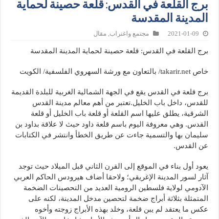
برج القلعة في القدس: قلعة حصينة لحماية
المدينة المقدسة
2021-01-09
مجتمع واغتراب
,
مقال
برج القلعة في القدس: قلعة حصينة لحماية المدينة المقدسة
خاص takarir.net/ بالتعاون مع ورشة السهروي الفلسفية/ الكويت
برج قلعة في القدس يقع في الجهة الشمالية الغربية للبلدة القديمة
للقدس، داخل باب الخليل.تعتبر من أهم معالم مدينة القدس
الشرقية، يطلق عليها اسم القلعة أو قلعة باب الخليل أو قلعة
القدس. وهي معروفة اليوم باسم قلعة داود حيث لا علاقة بداود بن
سليمان بها والتسمية جاءت عن طريق الخطأ وانتشر في الكتابات
عن القدس.
يعود أول بناء في الموقع إلى القرن الثاني قبل الميلاد حيث توجد
آثار لسور المدينة الإغريقي؛ ولاحقا أضاف هيرودس الحاكم العربي
الآدومي لولاية فلسطين الرومية العديد من التحصينات الضخمة
المتمثلة بثلاثة أبراج ضخمة لتحصين مدخل المدينة، لكنه على
عكس ما يعتقد لم يبن قلعة، وخلد بهذه الأبراج زوجته وأخوه