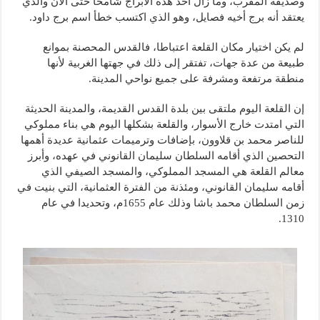
وصديقه المقرب، وما زال أحد هذه الأبراج شامخا حتى الآن والذي
يعتقد أنه برج أخيه فصايل، وهو الذي اكتسب خطأ اسم برج داود.
لم يكن اختيار مكان القلعة اعتباطا، فالقدس المحصنة بموانع
طبيعة من عدة جهات، تفتقر إلى ذلك في جهتها الغربية لأنها
منطقة مرتفعة ومشرفة على جميع نواحي المدينة.
إن القلعة اليوم ملتقى بين بلدة القدس القديمة، والمدينة الحديثة
التي امتدت خارج الأسوار، والقلعة بشكلها اليوم هي بناء مملوكي
للناصر محمد بن قلاوون، بإضافات وترميمات عثمانية عديدة أهمها
التحصين الذي أقامه السلطان سليمان القانوني في عهده، وأبرز
معالم القلعة هي المسجد المملوكي، والمسجد الصيفي الذي
أقامه سليمان القانوني، ومئذنة من الفترة العثمانية، التي بنيت في
زمن السلطان محمد باشا وذلك عام 1655م، وتحديدا في عام
1310.