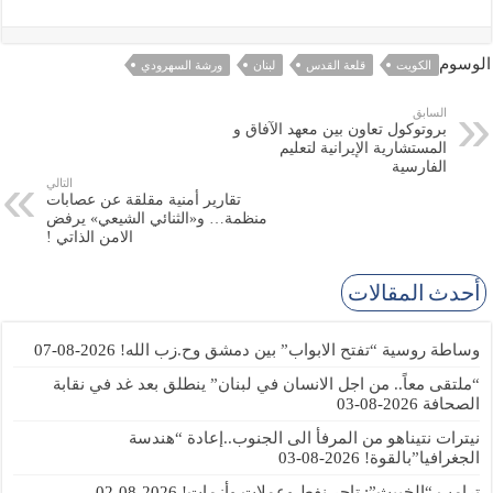
الوسوم
الكويت
قلعة القدس
لبنان
ورشة السهرودي
السابق
بروتوكول تعاون بين معهد الآفاق و
المستشارية الإيرانية لتعليم
الفارسية
التالي
تقارير أمنية مقلقة عن عصابات
منظمة… و«الثنائي الشيعي» يرفض
الامن الذاتي !
أحدث المقالات
وساطة روسية “تفتح الابواب” بين دمشق وح.زب الله!
2026-08-07
“ملتقى معاً.. من اجل الانسان في لبنان” ينطلق بعد غد في نقابة
الصحافة
2026-08-03
نيترات نتيناهو من المرفأ الى الجنوب..إعادة “هندسة
الجغرافيا”بالقوة!
2026-08-03
ترامب “الخبيث”: تاجر نفط وعملات وأزمات!
2026-08-02