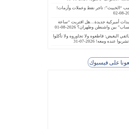
مب “الخبيث”: تاجر نفط وعملات وأزمات!
2026
يدات أميركية جديدة…هل اقتربت “ساعة
ساب” بين واشنطن وطهران؟
2026-08-01
ئفي البغيض: قاطعوه ولا تجاوروه ولا تأكلوا
 تشربوا عنده ومعه!
2026-07-31
عونا على فيسبوك