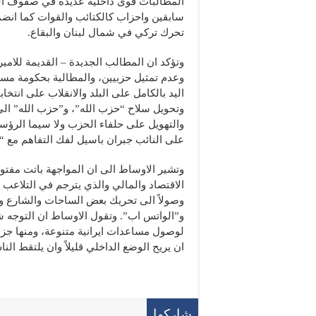
المطالبات قوى داخلية عديدة في صفوف ال
سابقين واحزاب كالكتائب والقوات كما انضم
تحرك تركي في شمال لبنان والبقاع.
وتؤكد ان المطالب الجديدة – القديمة للامير
وعدم تمثيل حزبيين، والمطالبة بحكومة مست
وتحويل سلاح “حزب الله”، و”حزب الله” الى
والتهويل على حلفاء الحزب ولا سيما الرؤس
على النائب جبران باسيل لفك التفاهم مع “
وتشير الاوساط الى ان المواجهة باتت مفتوح
الاقتصاد والمالي والذي يترجم في التلاعب 
وصولاً الى تحريك بعض الساحات والشارع و
و”الواتس اب”. وتقول الاوساط ان التوجه شرقا
لوصول مساعدات ايرانية متنوعة، ومنها جز
ان يريح الوضع الداخلي قليلاً وان يلتقط الن
شاركها