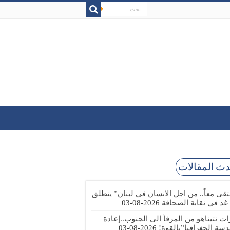
ث المقالات
تقى معاً.. من اجل الانسان في لبنان” ينطلق
 غد في نقابة الصحافة
2026-08-03
رات نتيناهو من المرفأ الى الجنوب..إعادة
دسة الجغرافيا”بالقوة!
2026-08-03