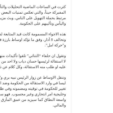
كثرت في الساعات الماضية التحليلات والتأ
المفبركة حيناً، والتي تعكس تمنيات البعض حي
مرتبط بحملة التهويل على الناس، وبث مزيد
واليأس وتأليبهم على الحكومة.
هذه الاجواء المسمومة كانت قيد المتابعة ل
وتحالف 8 آذار، وفق ما تؤكد اوساط با
و”حركة امل”.
وتقول ان حلفاء “الثنائي” تلقوا تأكيدات منه
لا استقالة لرئيسها حسان دياب ولا احد من ا
عليه او طلب منه الاستقالة، وكل كلام عن 
وتنقل الاوساط عن زوار الرئيس نبيه بري و
ليسا في وارد الاستقالة من الحكومة وضد اي
تغيير للحكومة في توقيته ومضمونه وفي ظل 
وخليجية امر انتحاري وغير محسوب. فهو سي
واسعة النطاق كما سيزيد من عمق المأزق 
والمالي.