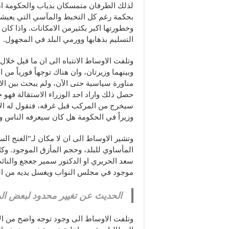
لذلك الطرفان متمسكان بدياب والحكومة اذ 
بحكمة رغم كل التخبط والمآسي التي يعيشها
وخطورتها اكبر بكثيرمن الامكانات. واذا كان
التسليم بذهابها وورمي البلد في المجهول.
وبينهما وزيرتان، وان هناك توجهاً فورياً م
مناورة سياسية حتى الآن، ولم يبحث بين ال
حصل ذلك واراد احد الوزراء الاستقالة فهو 
سيخرج من المركب قبل غرقه، فتقول له الاو
وزيراً في الحكومة هل كان سيعرفه الناس ويت
وتشير الاوساط الى ان لا مكان لـ”الغنج ال
المأساوي للبلد، وحجم المأزق الموجود. وك
سعد الحريري او الدكتور سمير جعجع والنائ
موجود في مجلس النواب ويغسل يديه من الم
الحديث عن تغيير محدود لبعض الوز
وتلفت الاوساط الى وجود توجه واضح من ال