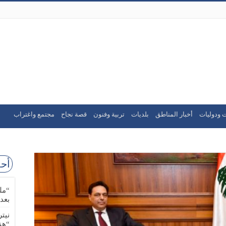
 ودوليات
أخبار المناطق
بلديات
تربية وفنون
قصة نجاح
مجتمع واغتراب
أحد
“مل
بعد
نيت
“هن