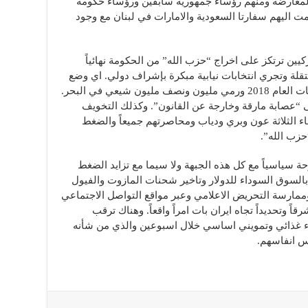
معارضة ومنهم رؤساء جمهورية سابقين ورؤساء حكومة
ت اليهم سفارتا السعودية والامارات في لبنان مع وجود
كيين ترتكز على اخراج “حزب الله” من الحكومة نهائياً
قلة وتجري انتخابات نيابية مبكرة بإشراف دولي. اي وضع
اليد بالكامل على البلد والانقلاب على انتخابات العام 2018 ورمي مليون ونصف مليون شيعي في البحر.
 “عصابة مارقة وخارجة عن القانون”. وكذلك التخويف
اء الثلاثة عون وبري ودياب ومحاصرتهم جميعاً والضغط
حزب الله”.
ة سياسياً مع كل هذه الجبهة ولا سيما مع تزايد الضغط
بالسوق السوداء للدولار وتاخير شحنات المازوت والفيول
ممارسة التحريض الاعلامي وعبر مواقع التواصل الاجتماعي
ً وتحديداً تجاه ايران بات امراً واقعاً. وهناك ترقب
ء غذائي وتمويني اساسي خلال اسبوعين والذي من شأنه
اس انفاسهم.