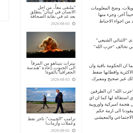
“ملتقى معاً.. من اجل
ويلات، وضخ المعلومات
الانسان في لبنان” ينطلق
ناً آخر، وجزء منها
بعد غد في نقابة الصحافة
 من اجواء الاحباط
2026-08-03
دى “الثنائي الشيعي”
رزة في تحالف “حزب الله”
نيترات نتيناهو من المرفأ
ما ان الحكومة باقية وان
الى الجنوب..إعادة “هندسة
الجغرافيا”بالقوة!
لاكثرية واقطابها ضغط
ذلك غير صحيح ومفبرك.
2026-08-03
”حزب الله” ان الطرفين
 استقالة لها كما ان اي
هجمة اميركية واوروبية
قودنا الى ازمة حكم
الاجتماعي والمعيشي
ترامب “الخبيث”: تاجر نفط
وعملات وأزمات!
2026-08-02