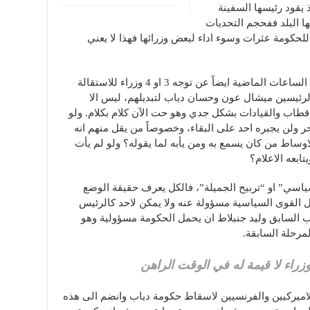
يقود رئيسها السفينة
 البلد ففحجم التحديات
 للحكومة عثرات وسوء اداء لبعض وزرائها فهذا لا يعني
وتلفت الاوساط الانتباه الى ان ما قيل خلال الساعات الماضية ايضاً عن توجه 3 او 4 وزراء للاستقالة
ن الرئيسين ميشال عون وحسان دياب لتبديلهم، ليس الا
اقطاب والقيادات بشكل جدي وهو حت الآن كلام بكلام. ولو
حر ولن يجبره احد على البقاء، وخصوصاً من يقل منهم انه
ساط من كان يسمع به ومن يأبه لما يقوله؟ ولو لم يأت
ابعه الاعلام؟
سياسي” او “تربيح الجميلة”، فالكل يعرف حقيقة الوضع
ل القوى السياسية مسؤولة عنه ولا يمكن لاحد كالرئيس
ب السابق وليد جنبلاط ان يحمل الحكومة مسؤولية وهو
رحلة السابقة.
راء لا قيمة له في الوقت الراهن
اميركيين والفرنسيين لاسقاط حكومة دياب وانضم الى هذه