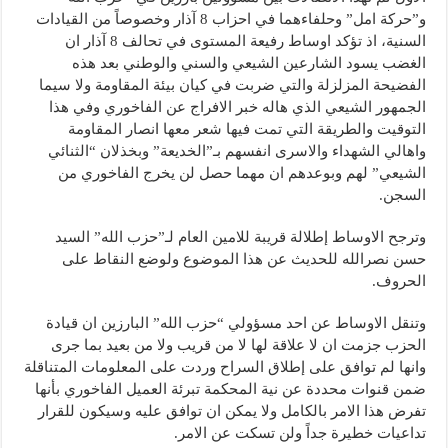
و”حركة امل” وحلفاءهما في احزاب 8 آذار وخصوصاً من القيادات
السنية، اذ تؤكد اوساط رفيعة المستوى في تحالف 8 آذار ان
الغضب يسود الشارعين الشيعي والسني والوطني بعد هذه
الفضيحة المزلزلة والتي ضربت في كيان بيئة المقاومة ولا سيما
الجمهور الشيعي الذي هاله خبر الافراج عن الفاخوري وفي هذا
التوقيت والطريقة التي تمت فيها شعر معها انصار المقاومة
واهالي الشهداء والاسرى انفسهم بـ”الخديعة” وبخذلان “الثنائي
الشيعي” لهم وبوعدهم ان مهما حصل لن يخرج الفاخوري من
السجن.
وترجح الاوساط إطلالة قريبة للامين العام لـ”حزب الله” السيد
حسن نصرالله للحديث عن هذا الموضوع ولوضع النقاط على
الحروف.
وتنقل الاوساط عن احد مسؤولي “حزب الله” البارزين ان قيادة
الحزب جزمت ان لا علاقة لها لا من قريب ولا من بعيد بما جرى
وانها لم توافق على إطلاق السراح وردت على المعلومات المتناقلة
ضمن قنوات محددة عن نية المحكمة تبرئة العميل الفاخوري بأنها
تفرض هذا الامر بالكامل ولا يمكن ان توافق عليه وسيكون للقرار
تداعيات خطيرة جداً ولن تسكت عن الامر.