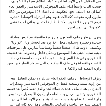
في المقابل تقول الاوساط ان تداعيات اطلاق سراح الفاخوري،
فتحت الباب واسعاً امام ملف الموقوفين الاسلاميين والعفو العام.
كما ان هذا الملف دفع الحكومة الى اعفاء 108 موقوفين من 650
مليون ليرة متوجبة ككفالات عنهم وهو امر تراه الاوساط “جائزة
ترضية” واجراء لتخفيف الاكتظاظ ايضاً كتدبير وقائي لمنع تفشي
“كورونا” بي المساجين.
وترى ان طرح ملف الفخوري من زاوية طائفية، سيكرس معادلة
جديدة وخطيرة وستكون محل اخذ ورد بعد انحسار وباء “كورونا”.
وتكشف الاوساط ان ضغطاً شعبياً وسياسياً يمارس على مرجعيات
دينية سنية لتبني هذا الموضوع وبشكل فاعل وخصوصاً بعد فضيحة
الفاخوري وفي هذا السياق هناك توجه لخطوات حاسمة في ملف
القضاء والقضاة وفي ملف التشكيلات التي سيعاد النظر فيها ومن
زاوية المصداقية والكفاءة .
وتؤكد الاوساط ان ملف العفو العام شائك ولا يمكن التعامل معه
من زاوية سنية وشيعية فقط اي الموقوفين الاسلاميين ومذكرات
البقاع بل هناك ملف عائلات عملاء لحد والذي تعقد كثيراً بعد قضية
الفاخوري. وتشير الى ان بت الملف لن يكون الا بمعيار موحد ومن
زاوية انسانية وقانونية وليست سياسية. وتلمح الاوساط الى ان
الملف سيدرس لناحية والتوقيت والمعايير وهذا بحد ذاته امر غير