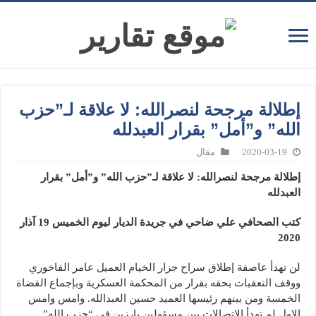
إطلالة مرجحة لنصرالله: لا علاقة لـ”حزب
الله” و”أمل” بقرار العبدلله
2020-03-19
مقال
إطلالة مرجحة لنصرالله: لا علاقة لـ”حزب الله” و”أمل” بقرار
العبدلله
كتب الصحافي علي ضاحي في جريدة الديار ليوم الخميس 19 آذار
2020
لن تهدأ عاصفة إطلاق سراح جزار الخيام العميل عامر الفاخوري
ووقف التعقبات بحقه بقرار من المحكمة العسكرية وبإجماع القضاة
الخمسة ومن بينهم رئيسها العميد حسين العبدالله. وامس وامس
الاول لم تهدأ الاتصالات بين مسؤولين بارزين في “حزب الله”