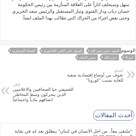
سهل وسيخلف اثاراً على العلاقة المتأزمة بين رئيس الحكومة
حسان دياب ودار الفتوى وتيار المستقبل والرئيس سعد الحريري
وحتى بعض اجزاء من الحراك التي تطالب بهذا الملف ايضاً.
الوسوم
السيد حسن نصر الله
العميل عامر الياس الفاخوري
القضاء العسكري
اميركا
حزب الله
سجن الخيام
السابق
تخوف من أوضاع إقتصادية صعبة
للغاية بسبب “كورونا”
التالي
القصيفي حيا الصحافيين والاعلاميين
الذين يتحركون وسط المخاطر:
انصافهم مادياً واجتماعياً
أحدث المقالات
“ملتقى معاً.. من اجل الانسان في لبنان” ينطلق بعد غد في نقابة