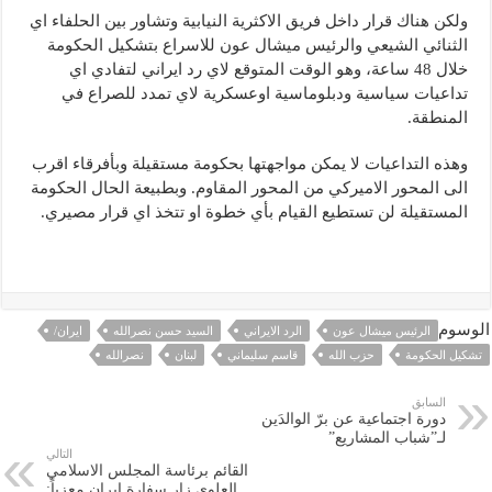
ولكن هناك قرار داخل فريق الاكثرية النيابية وتشاور بين الحلفاء اي
الثنائي الشيعي والرئيس ميشال عون للاسراع بتشكيل الحكومة
خلال 48 ساعة، وهو الوقت المتوقع لاي رد ايراني لتفادي اي
تداعيات سياسية ودبلوماسية اوعسكرية لاي تمدد للصراع في
المنطقة.
وهذه التداعيات لا يمكن مواجهتها بحكومة مستقيلة وبأفرقاء اقرب
الى المحور الاميركي من المحور المقاوم. وبطبيعة الحال الحكومة
المستقيلة لن تستطيع القيام بأي خطوة او تتخذ اي قرار مصيري.
الوسوم
الرئيس ميشال عون
الرد الايراني
السيد حسن نصرالله
ايران/
تشكيل الحكومة
حزب الله
قاسم سليماني
لبنان
نصرالله
السابق
دورة اجتماعية عن برّ الوالدَين
لـ”شباب المشاريع”
التالي
القائم برئاسة المجلس الاسلامي
العلوي زار سفارة ايران معزياً: