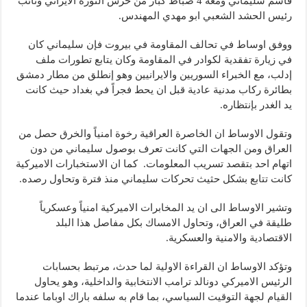
قاسم سليماني ومعه 4 ضباط كبار من حرس الثورة الايراني ونائب
رئيس الحشد الشعبي ابو مهدي المهندس.
ووفق اوساط في تحالف المقاومة في بيروت فإن سليماني كان
في زيارة تفقدية لكوادر في المقاومة وكان يتابع تطورات ملف
إدلب، مع الخبراء السوريين والايرانيين وهو إنطلق من مطار دمشق
بطائرة ركاب مدنية عادية قبل ان يحط فجراً في بغداد حيث كانت
يد الغدر بإنتظاره.
وتقول الاوساط ان الخاصرة العراقية رخوة امنياً والخرق حصل من
العراق ومن الجهات التي كانت تعرف بوصول سليماني من دون
اتهام احد بتقصد تسريب المعلومات. كما ان الاستخبارات الاميركية
كانت تتابع بشكل حثيث تحركات سليماني منذ فترة وتحاول رصده.
وتشير الاوساط الى ان يد المخابرات الاميركية امنياً وعسكرياً
طليقة في العراق، وتحاول الامساك بكل مفاصل هذا البلد
الاقتصادية والامنية والعسكرية.
وتؤكد الاوساط ان القراءة الاولية لما حدث، مرتبط بحسابات
الرئيس الاميركي دونالد ترامب الانتخابية والداخلية، وهو يحاول
القيام لجهة التوقيت السياسي، بما قام به سلفه باراك اوباما عندما