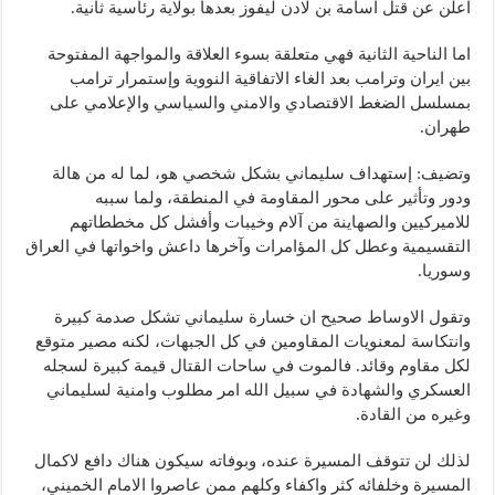
اعلن عن قتل اسامة بن لادن ليفوز بعدها بولاية رئاسية ثانية.
اما الناحية الثانية فهي متعلقة بسوء العلاقة والمواجهة المفتوحة
بين ايران وترامب بعد الغاء الاتفاقية النووية وإستمرار ترامب
بمسلسل الضغط الاقتصادي والامني والسياسي والإعلامي على
طهران.
وتضيف: إستهداف سليماني بشكل شخصي هو، لما له من هالة
ودور وتأثير على محور المقاومة في المنطقة، ولما سببه
للاميركيين والصهاينة من آلام وخيبات وأفشل كل مخططاتهم
التقسيمية وعطل كل المؤامرات وآخرها داعش واخواتها في العراق
وسوريا.
وتقول الاوساط صحيح ان خسارة سليماني تشكل صدمة كبيرة
وانتكاسة لمعنويات المقاومين في كل الجبهات، لكنه مصير متوقع
لكل مقاوم وقائد. فالموت في ساحات القتال قيمة كبيرة لسجله
العسكري والشهادة في سبيل الله امر مطلوب وامنية لسليماني
وغيره من القادة.
لذلك لن تتوقف المسيرة عنده، وبوفاته سيكون هناك دافع لاكمال
المسيرة وخلفائه كثر واكفاء وكلهم ممن عاصروا الامام الخميني،