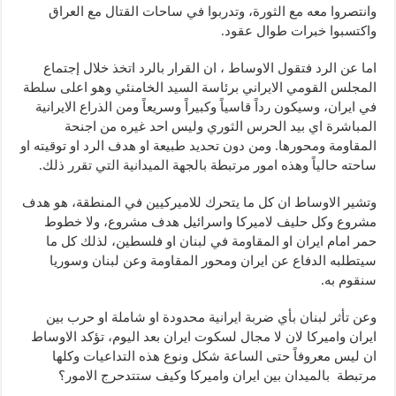
وانتصروا معه مع الثورة، وتدربوا في ساحات القتال مع العراق
واكتسبوا خبرات طوال عقود.
اما عن الرد فتقول الاوساط ، ان القرار بالرد اتخذ خلال إجتماع
المجلس القومي الايراني برئاسة السيد الخامنئي وهو اعلى سلطة
في ايران، وسيكون رداً قاسياً وكبيراً وسريعاً ومن الذراع الايرانية
المباشرة اي بيد الحرس الثوري وليس احد غيره من اجنحة
المقاومة ومحورها. ومن دون تحديد طبيعة او هدف الرد او توقيته او
ساحته حالياً وهذه امور مرتبطة بالجهة الميدانية التي تقرر ذلك.
وتشير الاوساط ان كل ما يتحرك للاميركيين في المنطقة، هو هدف
مشروع وكل حليف لاميركا واسرائيل هدف مشروع، ولا خطوط
حمر امام ايران او المقاومة في لبنان او فلسطين، لذلك كل ما
سيتطلبه الدفاع عن ايران ومحور المقاومة وعن لبنان وسوريا
سنقوم به.
وعن تأثر لبنان بأي ضربة ايرانية محدودة او شاملة او حرب بين
ايران واميركا لان لا مجال لسكوت ايران بعد اليوم، تؤكد الاوساط
ان ليس معروفاً حتى الساعة شكل ونوع هذه التداعيات وكلها
مرتبطة بالميدان بين ايران واميركا وكيف ستتدحرج الامور؟