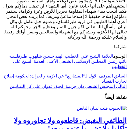
للتضحية والفداء لا أن يشوه بعض الإعلام وتجار السياسة، صورة
استشهداهم على أنها حادثة عابرة. أيها الشهداء لن تذهب دماؤكم هدرا ،
فكما أنتجت دماء شهداء المقاومة تحريرا للأرض وعزة وكرامة، ستثمر
دماؤكم إصلاحا حقيقيا لا إصلاحا مدّعىً ومزيفاً، كما يريده بعض التجار.
أعزي أهلنا الطيبين في قرية طيرفلساي، وعموم جبل عامل بل وكل
لبنان. وأسأل الله تعالى لكم جزيل الصبر وعظيم الأجر. رحمكم الله
تعالى أيها الأعزة، وحشركم مع الشهداء والصالحين وحسن أولئك رفيقا.
والسلام عليكم ورحمة الله وبركاته.
شاركها
الوسوم
العلامة الشيخ علي الخطيب
الهيد حسين شلهوب
طيرفلسيه
نائب رئيس المجلس الإسلامي الشيعي الأعلى العلامة الشيخ علي
الخطيب
السابق
الموقف الاول لـ”المشاريع” عن الازمة والحراك: لحكومة إصلاح
تحارب الفساد
التالي
المجلس الشيعي دان جريمة الجية: عدوان على كل اللبنانيين
شاهد أيضاً
الطائفي البغيض: قاطعوه ولا تجاوروه ولا
تأكلوا ولا تشربوا عنده ومعه!