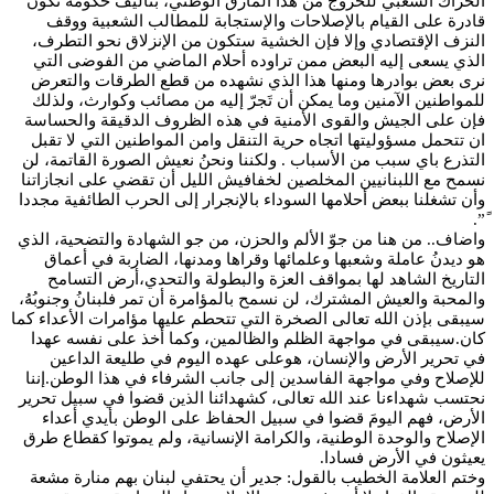
الحراك الشعبي للخروج من هذا المأزق الوطني، بتأليف حكومة تكون
قادرة على القيام بالإصلاحات والإستجابة للمطالب الشعبية ووقف
النزف الإقتصادي وإلا فإن الخشية ستكون من الإنزلاق نحو التطرف،
الذي يسعى إليه البعض ممن تراوده أحلام الماضي من الفوضى التي
نرى بعض بوادرها ومنها هذا الذي نشهده من قطع الطرقات والتعرض
للمواطنين الآمنين وما يمكن أن تَجرّ إليه من مصائب وكوارث، ولذلك
فإن على الجيش والقوى الأمنية في هذه الظروف الدقيقة والحساسة
ان تتحمل مسؤوليتها اتجاه حرية التنقل وامن المواطنين التي لا تقبل
التذرع باي سبب من الأسباب . ولكننا ونحنُ نعيش الصورة القاتمة، لن
نسمح مع اللبنانيين المخلصين لخفافيش الليل أن تقضي على انجازاتنا
وأن تشغلنا ببعض أحلامها السوداء بالإنجرار إلى الحرب الطائفية مجددا
ً”.
واضاف.. من هنا من جوّ الألم والحزن، من جو الشهادة والتضحية، الذي
هو ديدنُ عاملة وشعبها وعلمائها وقراها ومدنها، الضاربة في أعماق
التاريخ الشاهد لها بمواقف العزة والبطولة والتحدي،أرض التسامح
والمحبة والعيش المشترك، لن نسمح بالمؤامرة أن تمر فلبنانُ وجنوبُهُ،
سيبقى بإذن الله تعالى الصخرة التي تتحطم عليها مؤامرات الأعداء كما
كان.سيبقى في مواجهة الظلم والظالمين، وكما أخذ على نفسه عهدا
في تحرير الأرض والإنسان، هوعلى عهده اليوم في طليعة الداعين
للإصلاح وفي مواجهة الفاسدين إلى جانب الشرفاء في هذا الوطن.إننا
نحتسب شهداءنا عند الله تعالى، كشهدائنا الذين قضوا في سبيل تحرير
الأرض، فهم اليومَ قضوا في سبيل الحفاظ على الوطن بأيدي أعداء
الإصلاح والوحدة الوطنية، والكرامة الإنسانية، ولم يموتوا كقطاع طرق
يعيثون في الأرض فسادا.
وختم العلامة الخطيب بالقول: جدير أن يحتفي لبنان بهم منارة مشعة