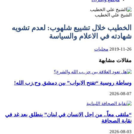
الشيخ علي الخطيب
الخطيب خلال تشييع شلهوب: لعدم تشويه
شهادته في الاعلام والسياسة
2019-11-26
محليات
مقالات مشابهة
وساطة روسية “تفتح الابواب” بين دمشق وح.زب الله!
2026-08-07
“ملتقى معاً.. من اجل الانسان في لبنان” ينطلق بعد غد في
نقابة الصحافة
2026-08-03