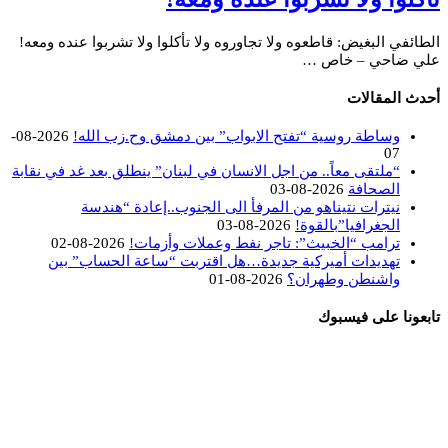
الطائفي البغيض: قاطعوه ولا تجاوروه ولا تأكلوا ولا تشربوا عنده ومعه!
علي ضاحي – خاص …
أحدث المقالات
وساطة روسية “تفتح الابواب” بين دمشق وح.زب الله!
2026-08-
07
“ملتقى معاً.. من اجل الانسان في لبنان” ينطلق بعد غد في نقابة
الصحافة
2026-08-03
نيترات نتيناهو من المرفأ الى الجنوب..إعادة “هندسة
الجغرافيا”بالقوة!
2026-08-03
ترامب “الخبيث”: تاجر نفط وعملات وأزمات!
2026-08-02
تهديدات أميركية جديدة…هل اقتربت “ساعة الحساب” بين
واشنطن وطهران؟
2026-08-01
تابعونا على فيسبوك