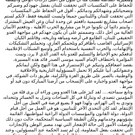
للحفاظ على المكتسبات التي تحققت للبنان بفضل جهودكم وصبركم
وتضحياتكم وشهدائكم ودمائكم ، أقول في الحفاظ على المكتسبات
التي تحققت للبنان واللبنانيين جميعا وليست للشيعة فقط، لأنكم لستم
اصحاب مشاريع تقسيمية دافعتم عن وحدة لبنان وعن العيش المشترك
، وابيتم دائما أن تكونوا جزءا من مشاريع الحرب الأهلية ، ودفعتم الأثمان
الغالية من أجل ذلك، وصممتم على أن يكون جهدكم في مواجهة العدو
الحقيقي للبنان، الطامع في أرضه ومياهه وتاريخه، وقاتلتم الكيان
الإسرائيلي الغاصب بأظافركم وبلحمكم العاري، وتحملتم التشكيكات
والإتهامات، والحرب النفسية باستخدام أكبر وأوسع الشبكات الإعلامية،
لدفعكم نحو الإحباط والتسليم للعدو بأنه القدر الذي لا يرد، وتمت
المؤامرة باختطاف الإمام السيد موسى الصدر قائد هذه المسيرة،
بقصد اضعافكم وثنيكم عن الإستمرار في هذا النهج ولكن ايمانكم
وعنفوانكم، أبيا عليكم إلا تحمل المسؤولية التاريخية والأخلاقية
والوطنية، بالصبر على طريق العزة والكرامة، طريق ذات الشوكة، في
مواجهة العدو واجباره على الإنسحاب من أرضنا المباركة دون قيد أو
شرط .
وتابع سماحته…. لقد كبرَ على هذا العدو ومن وراءَه أن يرى قلة من
المؤمنين تتصدى له وتنازلُهُ في كل الساحات وتنزل به الخسائر وتتحداه،
وتودي به إلى الهزائم، ولهذا فهو لا يضيع فرصة في العمل من أجل
الإنتقام. لقد كان التحدي الآخر للبنانيين، هو في العمل من أجل قيام
الدولة، دولة القانون والمؤسسات الدولة الراعية لمواطنيها، القائمة
بشؤونهم وخدماتهم ولكن الطبقة السياسية المتحكمة، حالت دون ذلك
وأوصلت الأمور إلى حالة الإنفجار التي تهدد مصير الوطن والإنجازات
التي تحققت بفعل المقاومة، إن لم تسد الحكمة عند المسؤولين، وعند