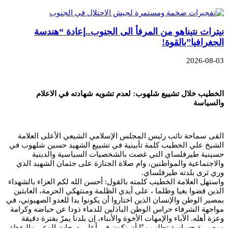
نيترات نتيناهو من المرفأ الى الجنوب..إعادة “هندسة
الجغرافيا”بالقوة!
2026-08-03
الخطيب خلال تشييع شلهوب: لعدم تشويه شهادته في الاعلام
والسياسة
القى سماحة نائب رئيس المجلس الإسلامي الشيعي الأعلى العلامة
الشيخ علي الخطيب كلمة تأبينية في تشييع الشهيد حسين شلهوب في
حسينية طيرفلساي التي غصت بالشخصيات السياسية والدينية
والاجتماعية والمواطنين، وام صلاة الجنازة على جثمان الشهيد الذي
وري ثرى بلدته طيرفلساي.
واستهل العلامة الخطيب كلمته بالقول: أحسن الله لكم العزاء بالشهداء
الذين قضوا بغيا وظلما ، على أيدي الظلمة ومنتهكي الحرمة، العابثين
بمصير الوطن والإنسان الذين اختاروا أن يكونوا يدا للعدو الصهيوني، في
مواجهة الشرفاء حراس الوطن الباذلين للدماء ذودا عن حياضه وكرامة
وعزة أهله. الآباء والإمهات الأخوة والأبناء، إن بلدنا يمرّ بفترة دقيقة
ومصيرية حساسة تطلب منّا أن نكون في أعلى درجات الوعي واليقظة