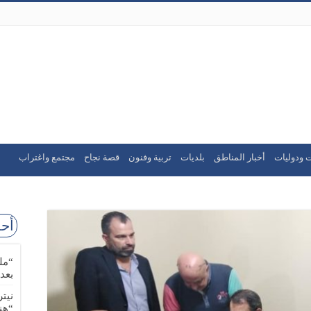
 ودوليات
أخبار المناطق
بلديات
تربية وفنون
قصة نجاح
مجتمع واغتراب
أحد
“مل
بعد
نيت
“هن