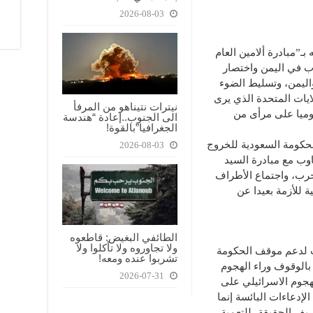
2026-08-03
 بـ”مبادرة ألامين العام
ب في اليمن واختصار
اليمن، وتسليط الضوء
ايات المتحدة الذي يرى
نيترات نتيناهو من المرفأ
يوميا على مرأى من
الى الجنوب..إعادة “هندسة
الجغرافيا”بالقوة!
لحكومة السعودية للخروج
2026-08-03
وب مع مبادرة السيد
حرب، واجتماع الأطراف
ة للأزمة بعيدا عن
الطائفي البغيض: قاطعوه
ولا تجاوروه ولا تأكلوا ولا
بت لدعم موقف الحكومة
تشربوا عنده ومعه!
بالوقوف وراء الهجوم
2026-07-31
هجوم الاسرائيلي على
لإدعاءات البائسة إنما
ف الحقيقة، للتعمية