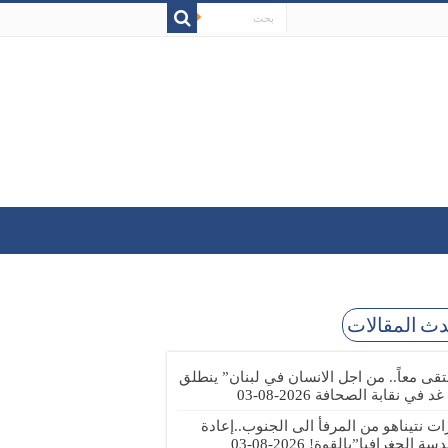
ث المقالات
تقى معاً.. من اجل الانسان في لبنان” ينطلق
 غد في نقابة الصحافة
2026-08-03
رات نتيناهو من المرفأ الى الجنوب..إعادة
دسة الجغرافيا”بالقوة!
2026-08-03