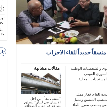
ترا
-08-02
تهد
الح
الطا
ولا
تاب
نسقاً جديداً للقاء الاحزاب
مقالات مشابهة
لقوى والشخصيات الوطنية
 السوري القومي
لمستجدات المحلية
دة للقاء، ففاز ممثل
“ملتقى معاً.. من اجل
ي بمنصب المنسق وممثل
الانسان في لبنان” ينطلق
ى بمنصب مقرر اللقاء.
بعد غد في نقابة الصحافة