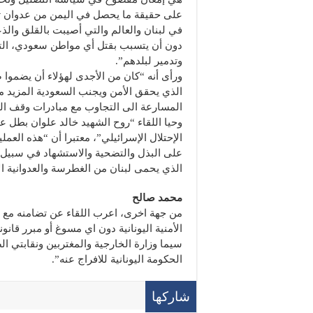
على حقيقة ما يحصل في اليمن من عدوان تج
في لبنان والعالم والتي أصيبت بالقلق والذ
دون أن يتسبب بقتل أي مواطن سعودي، الت
وتدمير لبلدهم”.
ورأى أنه “كان من الأجدى لهؤلاء أن يضموا
الذي يحقق الأمن ويجنب السعودية المزيد م
المسارعة الى التجاوب مع مبادرات وقف ا
وحيا اللقاء “روح الشهيد خالد علوان بطل عم
الإحتلال الإسرائيلي”، معتبرا أن “هذه الع
على البذل والتضحية والاستشهاد في سبيل تح
الذي يحمى لبنان من الغطرسة والعدوانية الا
محمد صالح
من جهة اخرى، اعرب اللقاء عن تضامنه مع 
الأمنية اليونانية دون اي مسوغ أو مبرر قانو
سيما وزارة الخارجية والمغتربين ونقابتي 
الحكومة اليونانية للافراج عنه”.
شاركها