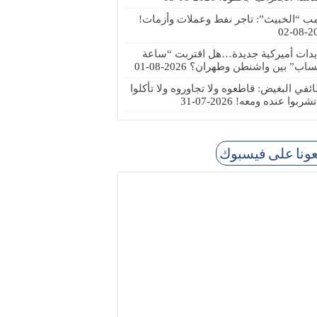
مب “الخبيث”: تاجر نفط وعملات وأزمات!
2026
يدات أميركية جديدة…هل اقتربت “ساعة
ساب” بين واشنطن وطهران؟
2026-08-01
ئفي البغيض: قاطعوه ولا تجاوروه ولا تأكلوا
 تشربوا عنده ومعه!
2026-07-31
عونا على فيسبوك