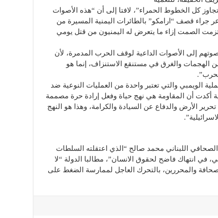
اوز كل الخطوط الحمراء”، لافتا إلى أن “هذه الأصوات
عر جراء قصف “ارامكو” بالطائرات اليمنية المسيرة من
زمت الصمت إزاء ما يتعرض له اليمنيون من قتل يومي
 صوتهم إلى الأصوات الداعية لوقف الحرب المدمرة، لأن
ن الهجمات والغرق في مستنقع الاستنزاف، إنما هو
لحرب”.
لية الويمبي والتي تعتبر واحدة من العمليات النوعية ضد
ملية أكدت أن المقاومة هي نهج حياة وفعل إرادة حرة مصممة
رير الأرض والدفاع عن السيادة والكرامة، وهذا هو النهج
سرائيلية”.
الصحافي اللبناني محمد صالح “الذي اعتقلته السلطات
ني، في انتهاك فاضح لحقوق الانسان”، مطالبا الدولة “لا
الصحافة والمحررين، بالتحرك العاجل لممارسة الضغط على