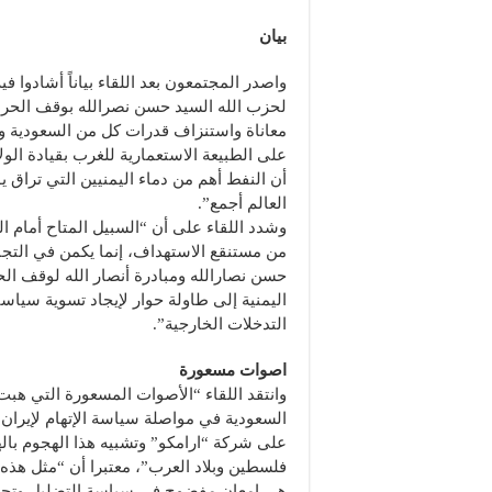
بيان
واصدر المجتمعون بعد اللقاء بياناً أشادوا فيه
لحزب الله السيد حسن نصرالله بوقف الحر
معاناة واستنزاف قدرات كل من السعودية و
على الطبيعة الاستعمارية للغرب بقيادة الول
أن النفط أهم من دماء اليمنيين التي تراق 
العالم أجمع”.
وشدد اللقاء على أن “السبيل المتاح أمام ا
من مستنقع الاستهداف، إنما يكمن في التجا
حسن نصارالله ومبادرة أنصار الله لوقف ال
اليمنية إلى طاولة حوار لإيجاد تسوية سياسي
التدخلات الخارجية”.
اصوات مسعورة
وانتقد اللقاء “الأصوات المسعورة التي ه
السعودية في مواصلة سياسة الإتهام لإيران 
على شركة “ارامكو” وتشبيه هذا الهجوم بال
فلسطين وبلاد العرب”، معتبرا أن “مثل هذه ا
هي إمعان مفضوح في سياسة التضليل وتحري