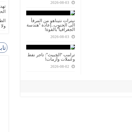
2026-08-03
تهد
الح
نيترات نتيناهو من المرفأ
الطا
الى الجنوب..إعادة “هندسة
ولا
الجغرافيا”بالقوة!
2026-08-03
تاب
ترامب “الخبيث”: تاجر نفط
وعملات وأزمات!
2026-08-02