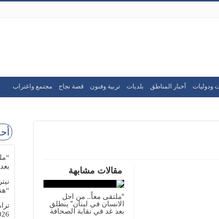
ت ودوليات
أخبار المناطق
بلديات
تربية وفنون
قصة نجاح
مجتمع واغتراب
أحد
“مل
بعد
مقالات مشابهة
نيت
“هن
“ملتقى معاً.. من اجل
الانسان في لبنان” ينطلق
ترا
بعد غد في نقابة الصحافة
-08-02