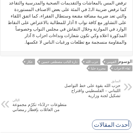
ترفض المس بالمعاشات والتقديمات الصحية والمدرسية والتقاعد
كما ترفض ضريبة الـ2 في المئة على بعض الاصناف المستوردة
والتي تعد ضريبة مضافة مقنعة وستطال الفقراء، كما اتفق اللقاء
على التشاور مع كافة نواب 8 آذار للمطالبة بالاعتراض على النقاط
الوارد في الموازنة وخلال النقاش في مجلس النواب وخصوصاً
المذكورة اعلاه وكي تكون شعارات ونداءات احزاب 8 آذار
والمقاومة منسجمة مع تطلعات ورغبات الناس لا عكسها.
الوسوم
القومي
حزب الله
دارة النائب مصطفى حسين
عكار
لقاء الاحزاب
مجزرة حلبا
السابق
حزب الله بقوة على خط التواصل
اللبناني – الفلسطيني واقتراح
تشكيل لجنة وزارية
التالي
متطوعات «زادُنا» تكرّم مجموعة
من العائلات بإفطار رمضاني
أحدث المقالات