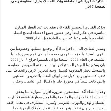
8 آذار: حضورنا في المنطقة يؤكد التمسك بخيار المقاومة وطي
لصفحة 7 ايار
ويؤكد القيادي التحضير للقاء ثان يعقد بعد عيد الفطر المبارك
مباشرة في عكار ايضاً وفي حضور جميع الاعضاء ليصبح انعقاد
اللقاء دورياً واسبوعياً كما جرت العادة قبل العام 2008.
ويشير القيادي الى ان احزاب 8 آذار وجميع ممثليها وخصوصاً من
القوى السنية والحزب القومي خصوصاً والذي فجع بمجزرة حلبا
الشنيعة في العام 2008 استطاعوا ان يلملموا جراح 7 ايار 2008
وان يستعيدوا العيش المشترك والبيئة الحاضنة للعروبة والمقاومة
والتمسك بخيار المقاومة كسبيل وحيد لتحرير الارض والحفاظ على
قضية فلسطين ومع افول نجم ابواق الفتنة والتحريض المذهبي
والتي كانت سبباً في مجزرة حلبا والاقتتال في الشمال وعكار.
وخلال اللقاء أكد المجتمعون ضرورة اقرار الموازنة بما يحقق
تطلعات لقاء الاحزاب والمقاومة والطموح بموازنة تقشفية تحارب
الفساد والهدر والتهرب الضريبي وتُشرك المصارف في تحمل كلفة
الدين العام. وان تضع آلية واضحة لاستثمار الاملاك البحرية كما