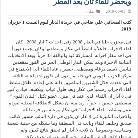
ويُحضّر للقاء ثان بعد الفطر
2019-06-01
مقال
كتب الصحافي علي ضاحي في جريدة الديار ليوم السبت 1 حزيران
2019
قبل مجزرة حلبا في العام 2008 وقبل احداث 7 ايار 2008 ، كان
لقاء الاحزاب فاعلاً وناشطاً في عكار ومنطقتها وكان يجتمع دورياً
في احد مقار احزابه المشاركة فيه والبالغة 33 حزباً. وبعد الانتخابات
النيابية الاخيرة وبعد تمكن التيار الوطني الحر من الفوز بمقعدين
نيابيين لاسعد درغام ومصطفى حسين، عاد اللقاء الى الاجتماع في
مركز الحزب القومي في حلبا من دون ان تكون اجتماعاته الثلاثة
التي عقدت خلال الشهرين الماضيين دالة على إعادة إطلاق نشاط
لقاء الاحزاب رسمياً في عكار وبعد طول غياب. ويكشف قيادي كبير
في 8 آذار ان اللقاء الذي عقد في منزل عضو تكتل “لبنان القوي”
مصطفى حسين ، اخيراً، اريد منه ان يشكل الانطلاقة الفعلية لعودة
عمل ونشاط “لقاء الاحزاب” في عكار ورغبة من حزب الله
والاحزاب الكبيرة في 8 آذار ان يكون في دارة النائب حسين كنائب
صديق وحليف للقاء ونائب في المنطقة وما يشكله من حيثية شعبية
وسياسية وخصوصاً ان لائحة 8 آذار لم تحقق نتائج كبيرة ولم
تستطع لائحة النائب السابق وجيه البعريني ان تخرق لائحة