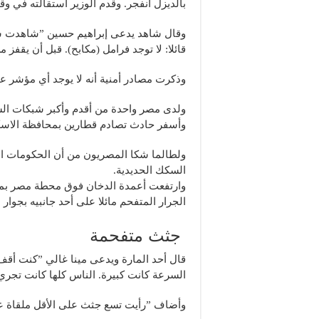
بالديزل انفجر. وقدم الوزير استقالته في و
وقال شاهد يدعى إبراهيم حسين ”شاهدت شخ
قائلا: لا توجد فرامل (مكابح). قبل أن يقفز 
وذكرت مصادر أمنية أنه لا يوجد أي مؤشر ع
ولدى مصر واحدة من أقدم وأكبر شبكات الس
وأسفر حادث تصادم قطارين بمحافظة الاسكندرية عن مق
ولطالما شكا المصريون من أن الحكومات الم
السكك الحديدية.
وارتفعت أعمدة الدخان فوق محطة مصر بم
الجرار المتفحم مائلا على أحد جانبيه بجوار
جثث متفحمة
قال أحد المارة ويدعى مينا غالي ”كنت أ
السرعة كانت كبيرة. الناس كلها كانت تجري.
وأضاف ”رأيت تسع جثث على الأقل ملقاة ع