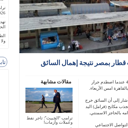
ترا
-08-02
تهد
الح
الطا
ولا
تاب
مقالات مشابهة
لقي 20 شخصا على الأقل حتفهم وأصيب 43 عندما اصطدم جرار
لقاهرة امس الأربعاء.
أشار إلى أن السائق خرج
ذب مكابح (فرامل) اليد
ه بالحاجز الاسمنتي.
ترامب “الخبيث”: تاجر نفط
وعملات وأزمات!
لتواصل الاجتماعي