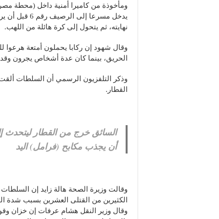
ومأخوذة من كاميرا أمنية داخل (محطة مصر)
يدخل مسرعا إلى ال
نهايته، ثم يتحول إلى كرة هائلة من اللهب.
وقال شهود إن ركابا يحملون أمتعة هرعوا للن
الحريق، بينما كان عدة أشخاص يجرون وقد 
وذكر التلفزيون الرسمي أن السلطات ألق
القطار.
السائق خرج من القطار ليتحدث إ
أن يجذب مكابح (فرامل) اليد
وقالت وزيرة الصحة هالة زايد إن السلطات 
الكثيرين من القتلى العشرين بسبب شدة ال
وقال وزير النقل هشام عرفات إن خزان وقود