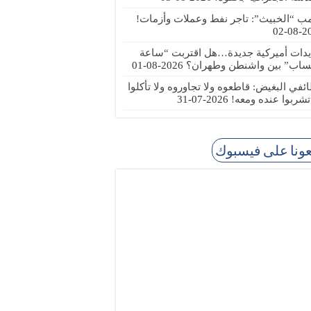
مب “الخبيث”: تاجر نفط وعملات وأزمات!
2026
يدات أميركية جديدة…هل اقتربت “ساعة
ساب” بين واشنطن وطهران؟
2026-08-01
ئفي البغيض: قاطعوه ولا تجاوروه ولا تأكلوا
 تشربوا عنده ومعه!
2026-07-31
عونا على فيسبوك