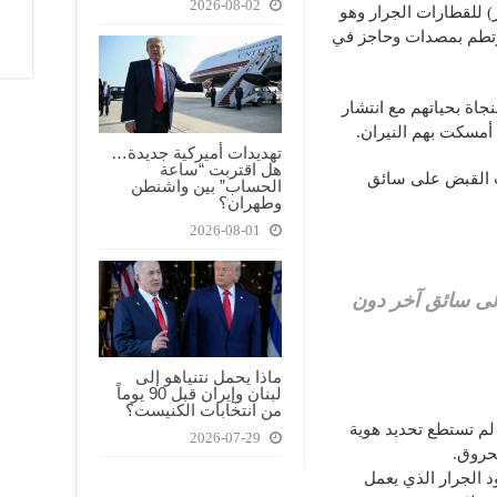
2026-08-02
 للقطارات الجرار وهو
رصيف رقم 6 قبل أن يرتطم بمصدات وحاجز في
جاة بحياتهم مع انتشار
أمسكت بهم النيران.
تهديدات أميركية جديدة…
هل اقتربت “ساعة
ت القبض على سائق
الحساب” بين واشنطن
وطهران؟
2026-08-01
لى سائق آخر دون
ماذا يحمل نتنياهو إلى
لبنان وإيران قبل 90 يوماً
من انتخابات الكنيست؟
لم تستطع تحديد هوية
2026-07-29
حروق.
 الجرار الذي يعمل