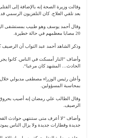
بعد تلقي العلاج. كان التلفزيون الرسمي قد ذكر في 
وقال أحمد يوسف وهو طبيب بمستشفى الهل
20 مصابا معظمهم في حالة خطيرة.
وذكر الشاهد أحمد عبد التواب أن الرصيف ك
وأضاف ”النار أمسكت في الناس. كانوا يجر
الحادث… المشهد كان مرعبا“.
وأعلن رئيس الوزراء مصطفى مدبولي خلال ت
بمحاسبة المسؤولين.
وقال الطالب علي رمضان إنه أصيب بحروق
الرصيف.
وأضاف ”لا أعرف متى ستنتهي حوادث القطارا
جديدة وقطارات جديدة ولا يزال الناس يمو