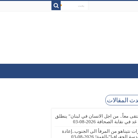
ث المقالات
تقى معاً.. من اجل الانسان في لبنان” ينطلق
 غد في نقابة الصحافة
2026-08-03
رات نتيناهو من المرفأ الى الجنوب..إعادة
دسة الجغرافيا”بالقوة!
2026-08-03