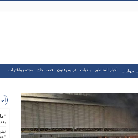
أخبار المناطق
بلديات
تربية وفنون
قصة نجاح
مجتمع واغتراب
 ودوليات
أحد
“مل
بعد
نيت
“هن