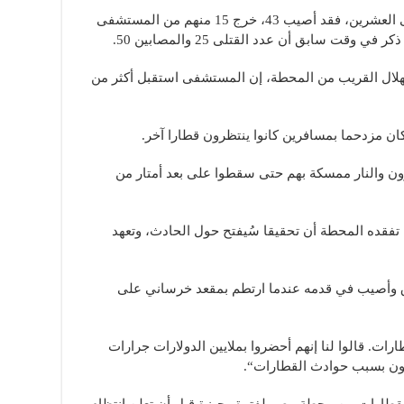
وقالت وزيرة الصحة إنه بالإضافة إلى القتلى العشرين، فقد أصيب 43، خرج 15 منهم من المستشفى
وقت سابق أن عدد القتلى 25 والمصابين 50.
ال القريب من المحطة، إن المستشفى استقبل أكثر من
ان مزدحما بمسافرين كانوا ينتظرون قطارا آخر.
ون والنار ممسكة بهم حتى سقطوا على بعد أمتار من
فقده المحطة أن تحقيقا سُيفتح حول الحادث، وتعهد
 وأصيب في قدمه عندما ارتطم بمقعد خرساني على
ت. قالوا لنا إنهم أحضروا بملايين الدولارات جرارات
تون بسبب حوادث القطارات“.