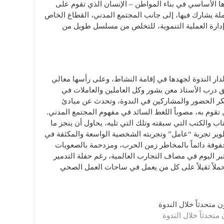
ا الأساسي في بناء المواطن – الإنسان الذي تقوم على
لة يشارك فيها، إلى جانب المجتمع المدني، القطاع الخاص
دارة العملية التنموية، للتخلص من مسلسل طويل من
لدار الندوة لجهدها في إقامة النشاط، وعلى رأسها معالي
ق درب الأستاذ معن بشور وكل العاملين والعاملات في
شكر الحضور والمشاركين في الندوة، وتحدث عن مبادئ
 تقوم به، مصوباً اللغط السائد في مفهوم المجتمع المدني.
تاب والكتب التي سبقته وتلك التي تليه، يحاول أن ينجز ما
ر تجربة “عامل” وتجربته الشخصية الواسعة والمكثفة في
حفوفة دائماً بالمخاطر زمن الحرب، ومزدحمة بالصعوبات
عتبر اليوم في مصاف التجارب العالمية، رغم حفلة التدمير
 حملاً ثقيلاً على كل من يعمل في ساحات العمل الصحي
متحدثاً خلال الندوة