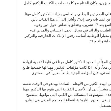
 بزون، وكان الختام مع كلمة صاحب الكتاب الدكتور كامل
ى الصعيدين الوطني والعالمي بقيادة الدكتور كامل مهنا
 انتماءاته وخياراته”، وأشار إلى أن هذا الكتاب يأتي
بمثابة إجابة عن القضية التي أثيرت بشكل واسع بعد 17 تشرين، وتتعلق بالنقاش حول دور وهوية
لطبيب والرائد في مجال العمل الإنساني والمدني قدم
ياراً للوطنية أساسه رفض الإملاءات الخارجية والتركيز
اية والتبعية”.
 المؤلَّف الجديد للدكتور كامل مهنا في غاية الأهمية لزيادة
عاً، وأنه “إذا كانت مؤلفات الدكتور مهنا ‏لها جميعها طابع
ني، ‏فإن لمؤلفه الجديد طابعاً مغايراً في المحتوى
تى ليبدد الكثير من الأوهام، السائدة ويدعو في الوقت نفسه
شيراً إلى أن الأعمال الفكرية التي يقوم بها الدكتور مهنا
ذه الموسوعة المتشكلة من الكتب التي يؤلفها، ستصبح
مق في الجذور التاريخية لقطاع المجتمع المدني في لبنان،
مستقبل.