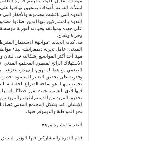
مؤسسة عامل الدولية، فرغم حرارة الطقس
امتلأت القاعة بأصدقاء ومحبين تهافتوا على
الندوة التي ناقشت مضمونه والأفكار التي 
الندوة بالمشاركين فيها الذين أضاءوا مضمو
على جهده ومواقفه وقيادته لتجربة مؤسسة 
وجرأة ونجاح.
في كتابه الجديد “مواجهة الاستثمار المفر
المدني: عامل تجربة ديمقراطية لبناء مواط
مهنا أحد أكثر المواضيع إشكالية في لبنان وا
الاستهلاك الرائج لمفهوم المجتمع المدني، نت
الصنمي مع هذا المفهوم، إلى درجة نزعت من
وقدرته على تحقيق التغيير المنشود، خصوصا
بحسب مهنا، هو ساحة الصراع الحقيقية التي
فيها قوى التغيير، بحيث تفرز خطابًا واسترا
تحقيق المزيد من الديمقراطية، والمزيد م
الإنسان، كما يشكل المجتمع المدني فضاء لل
نحو المواطنة والديموقراطية.
التقديم لبشارة مرهج
قدم الندوة والمشاركين فيها الوزير السابق