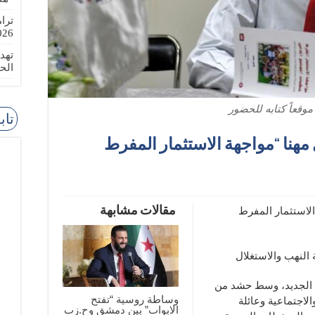
ترا
-08-02
تهد
الح
موقعاً كتابه للحضور
تاب
مهنا “مواجهة الاستثمار المفرط
مقالات مشابهة
الاستثمار المفرط
 النهب والاستغلال
نا الجديد، وسط حشد من
وساطة روسية “تفتح
لاجتماعية وعائلة
الابواب” بين دمشق وح.زب