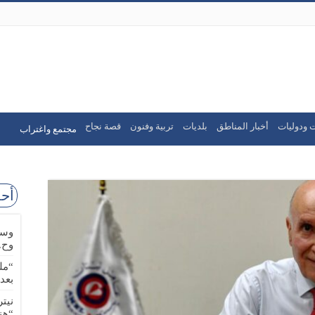
 ودوليات
أخبار المناطق
بلديات
تربية وفنون
قصة نجاح
مجتمع واغتراب
أحد
وسا
وح.
“مل
بعد
نيت
“هن