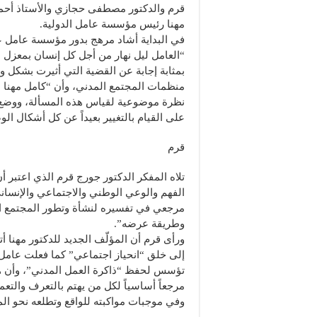
قرم والدكتور مصطفى حجازي والأستاذ أحمد
مهنا رئيس مؤسسة عامل الدولية.
في البداية أشاد مرهج بدور مؤسسة عامل عل
“العامل ليل نهار من أجل كل إنسان بمعزل عن
منظمات المجتمع المدني، وأن “كامل مهنا ا
نظرة موضوعية لقياس هذه المسألة، ووضع مع
على القيام بالتغيير بعيداً عن كل أشكال الوص
قرم
تلاه المفكر الدكتور جورج قرم الذي اعتبر أن
الفهم والوعي الوطني والاجتماعي والإنساني م
مرجعي في تفسيره لنشأة وتطور المجتمع المد
وطريقة عرضه”.
ورأى قرم أن المؤلّف الجديد للدكتور مهنا أ
إلى ‏خلق “انحياز اجتماعي” كما فعلت عامل، م
تؤسس لحفظ “ذاكرة العمل المدني”، وأن ه
مرجعاً أساسياً لكل من يهتم بالتعرف والتع
وفي موجبات مواكبته للواقع وتطلعه نحو ال