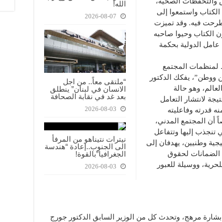
 والتحفظات الصحية،
الله!
 الكتاب واستمعوا إلى
2026-08-07
طرحت فيه. وقد تميزت
ن الكتاب وحيوا صاحبه
عامل الدولية بحكمة
ط لمنظمات المجتمع
ن ووطن”، يفكك الدكتور
“ملتقى معاً.. من اجل
لعالم، وهو حالة
الانسان في لبنان” ينطلق
بعد غد في نقابة الصحافة
يجة لانتشار التعامل
2026-08-03
ه قدرته وفاعليته
ً أن المجتمع المدني،
 تنجذب إليها وتتفاعل
نيترات نتيناهو من المرفأ
تيجية وطنيين، يهدفان إلى
الى الجنوب..إعادة “هندسة
ن الضمانات لحقوق
الجغرافيا”بالقوة!
حرية، ووسيلة للعبور
2026-08-03
 بشارة مرهج، وتحدث كل من الوزير السابق الدكتور جورج