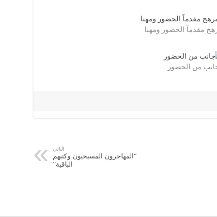
هج مقدماً الحضور ومهنا
انب من الحضور
التالي
“المهاجرون المسيحيون وكتبهم
الباقية”