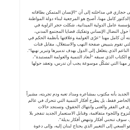
حجازي في مداخلته إلى أن “الإنسان المتمكن بطاقاته
كتور كامل مهنا، أصبح هو المرجعية لبناء دولة المواطنة
مؤسسة عامل الدولية الميدانية، شكلت حجر الزاوية في
ا حول النضال الإنساني وتفكيك قضايا المجتمع المدني،
ته أن كامل مهنا “عرّى العولمة وعلاقتها بأنظمة الحكم في
لتي تقوم بتبييض صفحة النهب والاستغلال، مقابل فتات
عم الذي يتغلغل إلى الدول بهدف تدميرها وتبرير نهبها”.
 الكتاب الذي سبقه “أبعاد التنمية والعولمة المستبدة”،
ر مهنا التي تشكّل موسوعة يجب أن تدرس، وتعقد حولها
لجديد بأنه مكتوب بمشاعره ومداد تعبه ودم تجربته، مشيراً
لحاضر فقط، بل يطرح أفكار التنمية التي تتحرك في عالم
ى في الفقر والغنى وانتهاك الحقوق، وتستجد حالات
نزوح واللجوء متفاقمة، وقنابل الاستعمار الجديد تنفجر بلا
 سوف تنحني أفكار وتنهض أفكار بديلة”.
السعي إلى التغيير الذي يحتاج لبنان إليه، وإلى دعوة