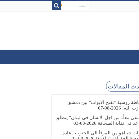
ث المقالات
طة روسية “تفتح الابواب” بين دمشق
زب الله!
2026-08-07
تقى معاً.. من اجل الانسان في لبنان” ينطلق
 غد في نقابة الصحافة
2026-08-03
رات نتيناهو من المرفأ الى الجنوب..إعادة
دسة الجغرافيا”بالقوة!
2026-08-03