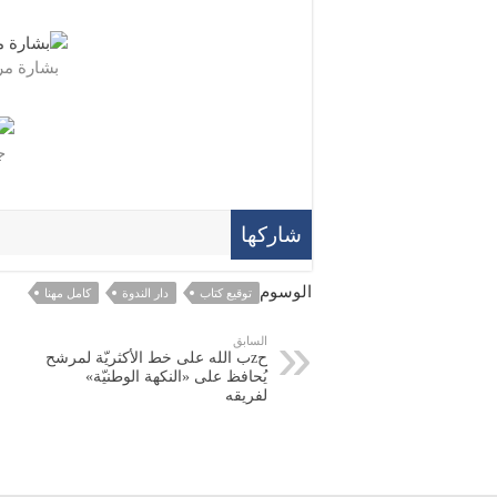
بشارة مر
ج
شاركها
الوسوم
توقيع كتاب
دار الندوة
كامل مهنا
السابق
حzب الله على خط الأكثريّة لمرشح
يُحافظ على «النكهة الوطنيّة»
لفريقه