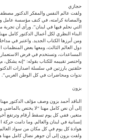
حجازي
ولفت عالم النفس والمفكر الدكتور مصطفى 
والمصانة كرامته، في كنف مؤسسة عامل والد
التي نحلم فيها في لبنان”. ورأى أن تجربة 
البناء النظري لكل أعمال الدكتور كامل مهن
ومن أبرزها الكتاب الجديد. واعتبر في مداخل
دول العالم الثالث، ومعها بعض المنظمات ا
المساعدات، وتستخدم في فرض الاستعمار النا
واختصر تقييمه للكتاب بقوله: “إنه يشكل، مع
حلقتين بارزتين في سلسلة اصدارات الدكتو
ندوات ومحاضرات في كل الوطن العربي”.
بزون
الناقد أحمد بزون وصف مؤلف الدكتور مهنا ا
إلى أن نص كامل مهنا “لا يختص بالماضي وا
متغير، ففي كل يوم تسقط أرقام وترتفع أخر
إنسانية في لبنان والعالم. وما دامت حركة ال
هوادة كل يوم في كل مكان من سواد العالم،
ولفت بزون إلى أن جوهر نضال كامل مهنا هو 